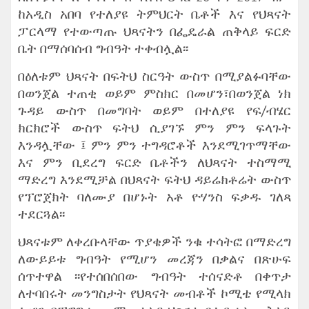
ከአዲስ አበባ የተለያዩ ትምህርት ቤቶች እና የህጻናት
ፓርላማ የተውጣጡ ህጻናትን በፌዴራል ጠቅላይ ፍርድ
ቤት በማሰባሰብ ግብዓት ተቀብሏል፡፡
በዕለቱም ህጻናት በፍትህ ስርዓት ውስጥ በሚያልፉባቸው
በወንጀል ተጠቂ ወይም ምስክር በመሆን፣በወንጀል ነክ
ጉዳይ ውስጥ በመግባት ወይም በተለያዩ የፍ/ብሄር
ክርክሮች ውስጥ ፍትህ ሲያገኙ ምን ምን ፍላጉት
እንዳሏቸው ፤ ምን ምን ተግዳሮቶች እንደሚገጥማቸው
እና ምን ቢደረግ ፍርድ ቤቶችን ለህጻናት ተስማሚ
ማድረግ እንደሚቻል በህጻናት ፍትህ ዳይሬክቶሬት ውስጥ
የፕሮጀክት ባለሙያ በሆኑት አቶ ዮሃንስ ፍቃዱ ገለጻ
ተደርጓል፡፡
ህጻናቱም ለቀረቡላቸው ጥያቄዎች ንቁ ተሳትፎ በማድረግ
ለውይይቱ ግብዓት የሚሆን መረጃን በቃልና በጽሁፍ
ሰጥተዋል ፡፡የተሰበሰበው ግብዓት ተሰናድቶ በቀጥታ
ለተባበሩት መንግስታት የህጻናት መብቶች ኮሚቴ የሚላክ