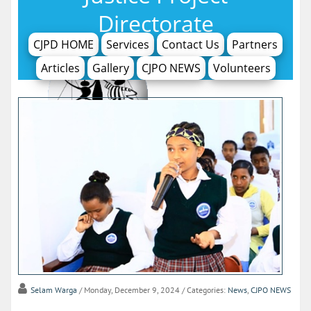
Directorate
CJPD HOME
Services
Contact Us
Partners
Articles
Gallery
CJPO NEWS
Volunteers
Selam Warga
/ Monday, December 9, 2024
/ Categories:
News
,
CJPO NEWS