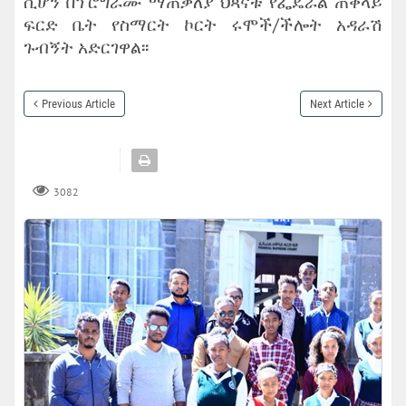
ሲሆን በፕሮግራሙ ማጠቃለያ ህጻናቱ የፌዴራል ጠቅላይ
ፍርድ ቤት የስማርት ኮርት ሩሞች/ችሎት አዳራሽ
ጉብኝት አድርገዋል፡፡
Previous Article
Next Article
3082