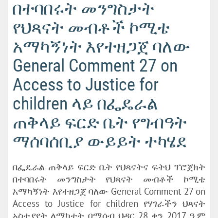
በተባበሩት መንግስታት
የህጻናት መብቶች ኮሚቴ
አማካኝነት እየተዘጋጀ ባለው
General Comment 27 on
Access to Justice for
children ላይ በፌዴራል
ጠቅላይ ፍርድ ቤት የግብዓት
ማሰባሰቢያ ውይይት ተካሄደ
በፌዴራል ጠቅላይ ፍርድ ቤት የህጻናትና ፍትህ ፕሮጀክት
በተባበሩት መንግስታት የህጻናት መብቶች ኮሚቴ
አማካኝነት እየተዘጋጀ ባለው General Comment 27 on
Access to Justice for children የሃገራችን ህጻናት
አስተያየት ለማካተት በማሰብ ህዳር 28 ቀን 2017 ዓ.ም