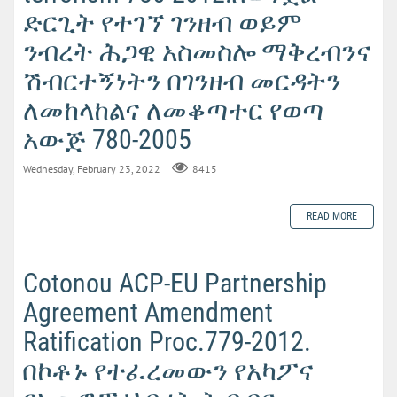
ድርጊት የተገኘ ገንዘብ ወይም
ንብረት ሕጋዊ አስመስሎ ማቅረብንና
ሽብርተኝነትን በገንዘብ መርዳትን
ለመከላከልና ለመቆጣተር የወጣ
አውጅ 780-2005
Wednesday, February 23, 2022
8415
READ MORE
Cotonou ACP-EU Partnership
Agreement Amendment
Ratification Proc.779-2012.
በኮቶኑ የተፈረመውን የአካፖና