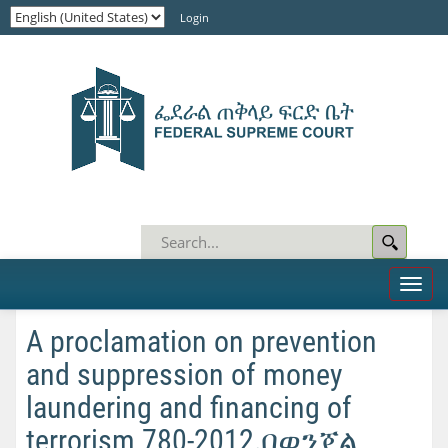
Login
Toggl
naviga
A proclamation on prevention
and suppression of money
laundering and financing of
terrorism 780-2012.በወንጀል