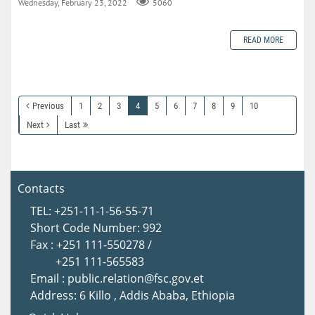
Wednesday, February 23, 2022
5060
READ MORE
Previous
1
2
3
4
5
6
7
8
9
10
Next
Last
Contacts
TEL: +251-11-1-56-55-71
Short Code Number: 992
Fax : +251 111-550278 /
+251 111-565583
Email : public.relation@fsc.gov.et
Address: 6 Killo , Addis Ababa, Ethiopia