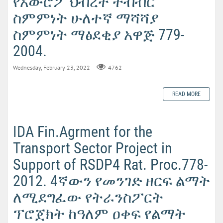
የአውሮፖ ህብረት ትብብር
ስምምነት ሁለተኛ ማሻሻያ
ስምምነት ማፅደቂያ አዋጅ 779-
2004.
Wednesday, February 23, 2022
4762
READ MORE
IDA Fin.Agrment for the
Transport Sector Project in
Support of RSDP4 Rat. Proc.778-
2012. 4ኛውን የመንገድ ዘርፍ ልማት
ለሚደግፈው የትራንስፖርት
ፕሮጀክት ከዓለም ዐቀፍ የልማት