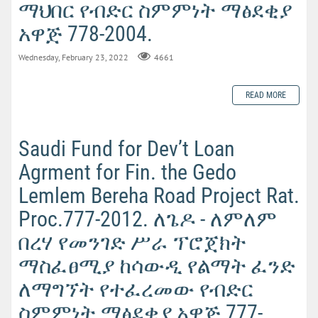
ማህበር የብድር ስምምነት ማፅደቂያ
አዋጅ 778-2004.
Wednesday, February 23, 2022
4661
READ MORE
Saudi Fund for Dev’t Loan
Agrment for Fin. the Gedo
Lemlem Bereha Road Project Rat.
Proc.777-2012. ለጌዶ - ለምለም
በረሃ የመንገድ ሥራ ፕሮጀክት
ማስፈፀሚያ ከሳውዲ የልማት ፈንድ
ለማግኘት የተፈረመው የብድር
ስምምነት ማፅደቂያ አዋጅ 777-