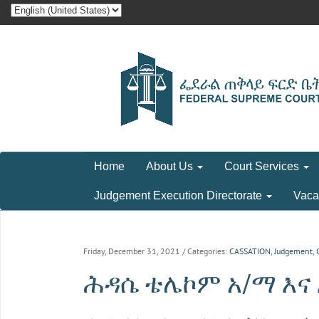
Home
About Us
Court Services
Judgement Execution Directorate
Vaca
Friday, December 31, 2021
/ Categories:
CASSATION
,
Judgement
,
ሕዳሴ ቴሌኮም አ/ማ እና እ