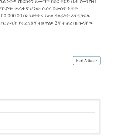
 ነው፡፡ የክርክሩን አመጣጥ ከስር ፍርድ ቤት የመዝገብ
ች የሽያጭ ሠራተኛ ሆነው ሲሰሩ በውስጥ ኦዲት
00,000.00 በአንድነትና ነጠላ ኃላፊነት እንዲከፍሉ
ተር ኦዲት ይደረግልኝ ብለዋል፡፡ 2ኛ ተጠሪ በበኩላቸው
Next Article