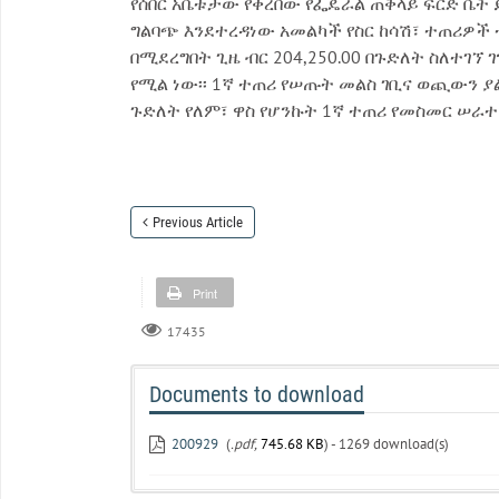
የሰበር አቤቱታው የቀረበው የፌዴራል ጠቅላይ ፍርድ ቤት 
ግልባጭ እንደተረዳነው አመልካች የስር ከሳሽ፣ ተጠሪዎች 
በሚደረግበት ጊዜ ብር 204,250.00 በጉድለት ስለተገኘ 
የሚል ነው፡፡ 1ኛ ተጠሪ የሠጡት መልስ ገቢና ወጪውን ያ
ጉድለት የለም፣ ዋስ የሆንኩት 1ኛ ተጠሪ የመስመር ሠራተ
Previous Article
Print
17435
Documents to download
200929
(
.pdf,
745.68 KB
) - 1269 download(s)