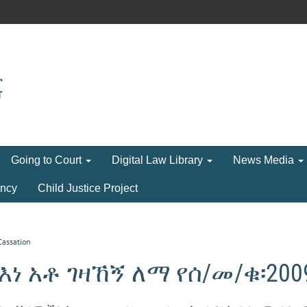
Going to Court
Digital Law Library
News Media
ncy
Child Justice Project
Cassation
ነ አቶ ገዛኸኝ ለማ የሰ/መ/ቁ፡200