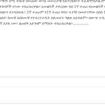
ይግባኝ ሰሚ ችሎት በሠጠው ውሳኔ መሠረታዊ የሕግ ስህተት ተፈጽሞበታል በሚል
ተከሳሾች ሆነው ተከራክረዋል፡፡ አመልካች ያቀረበው ክስ 1ኛ ተጠሪ የአመልካ
ገንዘቡን እንዲከፍሉ፤ 2ኛ ተጠሪም የ1ኛ ተጠሪ ዋስና ተያዥ በመሆናቸው እስከ 1
ልለየ፣ ከመቼ እስከመቼ የተደረገ ኦዲት ስለመሆኑ ግልጽ አይደለም፡፡ በውጭ ኦዲ
ኛ እያለ ነው፤ ልጠየቅ አይገባም በማለት ተከራክረዋል፡፡………….