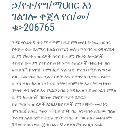
ኃ/የተ/የግ/ማህበር እነ
ገልገሎ ቀጀላ የሰ/መ/
ቁ፡-206765
ጉዳዩ የሰራተኛ ጥቅማ ጥቅም ክፍያ የሚመለከት ነዉ፡፡ክርክሩ
የተጀመረው በአማራ ክልል በሰሜን ወሎ ዞን ሃብሩ ወረዳ ፍ/ቤት
ሲሆን የአሁኑ ተጠሪዎች ከሳሽ በመሆን የአሁኑ አመልካች
ተከሳሽ በመሆን የተከራከሩበት ነዉ፡፡ተጠሪዎች ባቀረቡት ክስ
አመልካች ከአዋሽ- ኮምቦልቻ- ሃራ ገበያ ድረስ በሚያከናውነው
የባቡር መንገድ ስራ ጊራና ሳይት ላይ ተቀጥረን ሲንሰራ የቆየን
ሲሆን ያልተከፈለን የትርፍ ሰዓት፣ የሳምንት እረፍት፣ የህዝብ
በዓላት ቀን ክፍያ እና የአልጋ አበል እንዲከፈለን ይወሰንልን የሚል
ሲሆን አመልካች በበኩሉ የክፍያ ጥያቄ በይርጋ
ይታገዳል፣ተጠሪዎች እነዚህ ክፍያዎች የሚገባቸው መሆኑን
በማስረጃ አላረጋገጡም፣ትርፍ ሰዓት ስራ እንዲሰሩ አሰሪው ግልፅ
ትዕዛዝ አልሰጠም፣የትርፍ ሰዓት መስራታቸዉ አልተመዘገበም፣
9ኛው ተጠሪ የድርጅቱ ሰራተኛ አይደለም፣ የአልጋ አበል