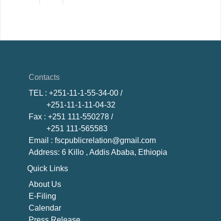
Contacts
TEL
: +251-11-1-55-34-00 /
+251-11-1-11-04-32
Fax
: +251 111-550278 /
+251 111-565583
Email
: fscpublicrelation@gmail.com
Address: 6 Killo , Addis Ababa, Ethiopia
Quick Links
About U
s
E-Filing
Calendar
Press Release