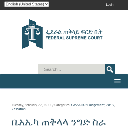
Login
Toggle
naviga
Tuesday, February 22, 2022
/ Categories:
CASSATION
,
Judgement
,
2013
,
Cassation
ቤአኤካ ጠቅላላ ንግድ ስራ