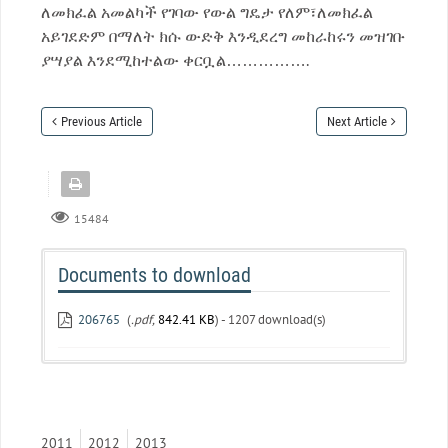
ለመክፈል አመልካች የገባው የውል ግዴታ የለም፣ለመክፈል
አይገደድም በማለት ክሱ ውድቅ እንዲደረግ መከራከሩን መዝገቡ
ያሣያል እንደሚከተልው ቀርቧል…………….
Previous Article
Next Article
15484
Documents to download
206765
(
.pdf,
842.41 KB
) - 1207 download(s)
2011
2012
2013