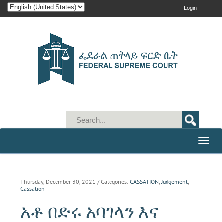
Login
Toggle
naviga
Thursday, December 30, 2021
/ Categories:
CASSATION
,
Judgement
,
Cassation
አቶ በድሩ አባገላን እና