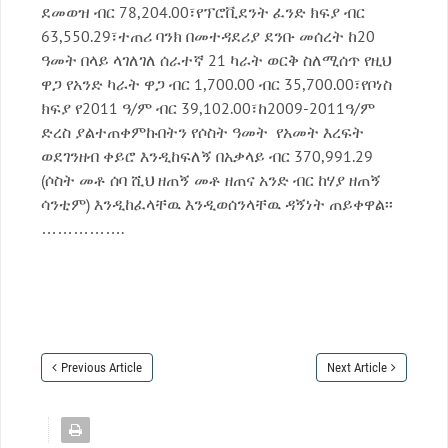
ደመወዝ ብር 78,204.00፣የፕሮቪደንት ፈንድ ክፍያ ብር
63,550.29፣ተጠሪ ባንክ በመተዳደሪያ ደንቡ መሰረት ከ20
ዓመት በላይ ላገለገለ ሰራተኛ 21 ካራት ወርቅ ስለሚሰጥ የዚህ
ዋጋ የአንድ ካራት ዋጋ ብር 1,700.00 ብር 35,700.00፣የቦነስ
ክፍያ የ2011 ዓ/ም ብር 39,102.00፣ከ2009-2011ዓ/ም
ድረስ ያልተጠቀምኩበትን የሶስት ዓመት የአመት እረፍት
ወደገንዘብ ቀይሮ እንዲከፍለኝ በአቃላይ ብር 370,991.29
(ሶስት መቶ ሰባ ሺህ ዘጠኝ መቶ ዘጠና አንድ ብር ከሃያ ዘጠኝ
ሳንቲም) እንዲከፈላቸዉ እንዲወሰንላቸዉ ዳኝነት ጠይቀዋል፡፡
…………….
Previous Article
Next Article