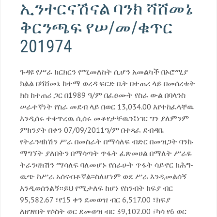
ኢንተርናሽናል ባንክ ሻሸመኔ
ቅርንጫፍ የሠ/መ/ቁጥር
201974
ጉዳዩ የሥራ ክርክርን የሚመለከት ሲሆን አመልካች በኦሮሚያ
ክልል በሻሸመኔ ከተማ ወረዳ ፍርድ ቤት በተጠሪ ላይ በመሰረቱት
ክስ ከተጠሪ ጋር በ1989 ዓ/ም በፈፀሙት የስራ ውል በባላንስ
ሠራተኛነት የስራ መደብ ላይ በወር 13,034.00 እየተከፈላቸዉ
እንዲሰሩ ተቀጥረዉ ሲሰሩ መቆየታቸዉን፤ነገር ግን ያለምንም
ምክንያት በቀን 07/09/2011ዓ/ም በተጻፈ ደብዳቤ
የትራንዛክሽን ሥራ በመስራት በማሳለፍ ብድር በመዝጋት ባንኩ
ማግኘት ያለበትን በማሳጣት ጥፋት ፈጽመሀል በማለት ሥራዬ
ትራንዛክሽን ማሳለፍ ባለመሆኑ የሰራሁት ጥፋት ሳይኖር ከሕግ-
ዉጭ ከሥራ አሰናብቶኛል፡፡ስለሆነም ወደ ሥራ እንዲመልሰኝ
እንዲወሰንልኝ፡፡ይህ የሚታለፍ ከሆነ የስንብት ክፍያ ብር
95,582.67 ፣የ15 ቀን ደመወዝ ብር 6,517.00 ፣ክፍያ
ለዘገየበት የሶስት ወር ደመወዝ ብር 39,102.00 ፣ካሳ የ6 ወር