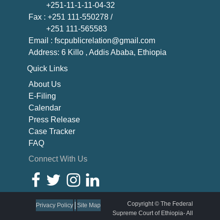
+251-11-1-11-04-32
Fax
: +251 111-550278 /
+251 111-565583
Email
: fscpublicrelation@gmail.com
Address: 6 Killo , Addis Ababa, Ethiopia
Quick Links
About U
s
E-Filing
Calendar
Press Release
Case Tracker
FAQ
Connect With Us
Copyright © The Federal
|
Privacy Policy
Site Map
Supreme Court of Ethiopia- All