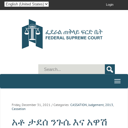
Login
Toggle
naviga
Friday, December 31, 2021
/ Categories:
CASSATION
,
Judgement
,
2013
,
Cassation
አቶ ታደሰ ንጉሴ እና አዋሽ