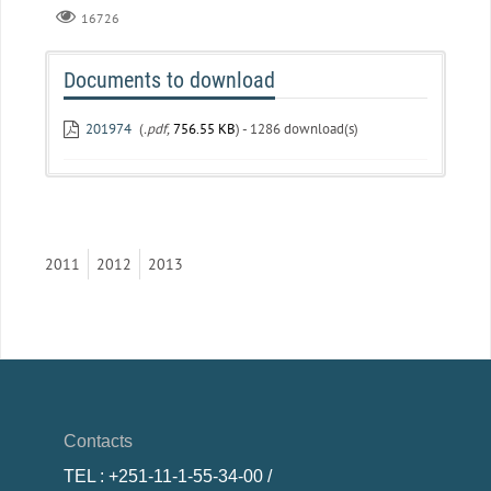
16726
Documents to download
201974
(
.pdf,
756.55 KB
) - 1286 download(s)
2011
2012
2013
Contacts
TEL
: +251-11-1-55-34-00 /