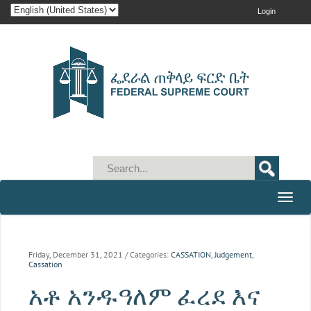
Login
Toggle
naviga
Friday, December 31, 2021
/ Categories:
CASSATION
,
Judgement
,
Cassation
አቶ አንዱዓለም ፈረደ እና