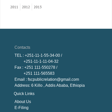
2011
2012
2013
Contacts
TEL
: +251-11-1-55-34-00 /
+251-11-1-11-04-32
Fax
: +251 111-550278 /
+251 111-565583
Email
: fscpublicrelation@gmail.com
Address: 6 Killo , Addis Ababa, Ethiopia
Quick Links
About U
s
E-Filing