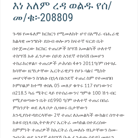
እነ አለም ረዳ ወልዱ የሰ/
መ/ቁ፡-208809
ጉዳዩ የመፋለም ክርክርን የሚመለከት ሆኖ በአማራ ብሔራዊ
ክልላዊ መንግስት ደቡብ ወሎ ዞን ከፍተኛ ፍርድ ቤት
በተጀመረው ክርክር ተጠሪዎች ከሣሽ አመልካች ሁለተኛ
ተከሣሽ አቶ ፈንታው ሰይድ አንደኛ ተከሳሽ በመሆን
ተከራክረዋል፡፡ ተጠሪዎች ታሕሳስ 4ቀን 2011ዓ/ም በተፃፈ
ክሳቸው ዜግነታቸው ኤርትራዊያን የሆኑ ባልና ሚስት
መሆናቸውን ከገለፁ በኋላ በአንደኛ ተጠሪ ስም የተመዘገበ
ኮምቦልቻ ከተማ ቀበሌ 05 መለያ ቁጥሩ 117 የሆነውንና
በ218.5 ካሬ ሜትር ላይ የተሰራውንና ግምቱ 100 ሽኅ ብር
የሚያወጣውን ቤት በ1990 ዓ/ም ሁለተኛ ተጠሪ በሰራ
ምክንያት ወደ ሌላ ቦታ ሲዛወሩ ቤታቸውን
እንዲያስተዳድርላቸው 2ኛ ተጠሪ ለአመልካች ውክልና ሰጥተው
ከቆዩ በኋላ በኢትዮጵያና ኤርትራ መካከል በተደረሰው
ስምምነት ተጠሪዎች ከኤርትራ ሲመለሱ የቤታቸውን ስመ-
ንብረት ወደ አንደኛ ተከሣሽ (አቶ ፈንታው ሰይድ) መዞሩን