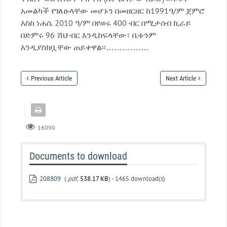
አመልካች የገለፁላቸው መሆኑን በመዘርዘር ከ1991ዓ/ም ጀምሮ
እስከ ነሐሴ 2010 ዓ/ም በየወሩ 400 ብር በሚታሰብ ኪራይ
በድምሩ 96 ሽህ ብር እንዲከፍላቸው፣ ቤቱንም
እንዲያስክቧቸው ጠይቀዋል፡፡…………….
Previous Article
Next Article
16090
Documents to download
208809
(
.pdf,
538.17 KB
) - 1465 download(s)