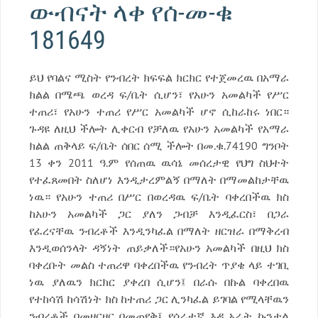
ውብናት ላቀ የሰ-መ-ቁ
181649
ይህ የባልና ሚስት የንብረት ክፍፍል ክርክር የተጀመረዉ በአማራ
ክልል በሜጫ ወረዳ ፍ/ቤት ሲሆን፣ የአሁን አመልካች የሥር
ተጠሪ፣ የአሁን ተጠሪ የሥር አመልካች ሆኖ ሲከራከሩ ነበር።
ጉዳዩ ለዚህ ችሎት ሊቀርብ የቻለዉ የአሁን አመልካች የአማራ
ክልል ጠቅላይ ፍ/ቤት ሰበር ሰሚ ችሎት በመ.ቁ.74190 ግንቦት
13 ቀን 2011 ዓ.ም የሰጠዉ ዉሳኔ መሰረታዊ የህግ ስህተት
የተፈጸመበት ስለሆነ እንዲታረምልኝ በማለት በማመልከታቸዉ
ነዉ። የአሁን ተጠሪ በሥር በወረዳዉ ፍ/ቤት ባቀረበችዉ ክስ
ከአሁን አመልካች ጋር ያለን ጋብቻ እንዲፈርስ፣ በጋራ
የፈረናቸዉ ንብረቶች እንዲንካፈል በማለት ዘርዝራ በማቅረብ
እንዲወሰንላት ዳኝነት ጠይቃለች።የአሁን አመልካች በዚህ ክስ
ባቀረቡት መልስ ተጠሪዋ ባቀረበችዉ የንብረት ጥያቄ ላይ ተገቢ
ነዉ ያለዉን ክርክር ያቀረበ ሲሆን፤ በራሱ በኩል ባቀረበዉ
የተከሳሽ ከሳሽነት ክስ ከተጠሪ ጋር ሊንካፈል ይገባል የሚላቸዉን
ንብረቶች በመዘርዘር በመጠየቅ፤ የሰራተኛ እዳ አራት ኩንታል