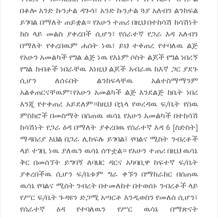
በቆሎ አንድ ኩንታል ዳጉሳ፣ አንድ ኩንታል ጓያ አለብን ልንከፍል
ይገባል በማለት ጠይቋል። የአሁን ተጠሪ በዚህ በተከሳሽ ከሳሽነት
ክስ ላይ መልስ ያቀረበች ሲሆን፣ የሰራተኛ የጋራ እዳ አለብን
በማለት የቀረበዉም ሐሰት ነዉ፣ ይህ ተቀጠረ የተባለዉ ልጅ
የአሁን አመልካች የግል ልጅ ነዉ የእኔም ሶስት ልጆች የግል ነበረኝ
የግል ከብቶች ነበራቸዉ እነዚህ ልጆች አብራዉ ከእኛ ጋር ያደጉ
ሲሆን ለሰሩበት ልንከፍላቸዉ አልተስማማንም
አልቀጠርናቸዉም፣የአሁን አመልካች ልጅ እንደልጅ ከቤት ነበረ
እንጂ የተቀጠረ አይደለም።ከዚህ በኋላ የወረዳዉ ፍ/ቤት የሰዉ
ምስክሮች በመስማት በሰጠዉ ዉሳኔ የአሁን አመልካች በተከሳሽ
ከሳሽነት የጋራ ዕዳ በማለት ያቀረበዉ የሰራተኛ እዳ 6 [ስድስት]
ማዳበሪያ እህል በጋራ ሊከፍሉ ይገባል፤ የባልና ሚስት ንብረቶች
ላይ ተገቢ ነዉ ያለዉን ዉሳኔ ሰጥቷል። የአሁን ተጠሪ በዚህ ዉሳኔ
ቅር በመሰኘት ይግባኝ ለባህር ዳርና አካባቢዋ ከፍተኛ ፍ/ቤት
ያቀረበችዉ ሲሆን ፍ/ቤቱም ግራ ቀኙን በማከራከር በሰጠዉ
ዉሳኔ የባልና ሚሰት ንብረት በተመለከተ በተወሰኑ ንብረቶች ላይ
የሥር ፍ/ቤት ጉዳዩን ድጋሚ አጣርቶ እንዲወስን የመለሰ ሲሆን፣
የሰራተኛ ዕዳ የተባለዉን የሥር ዉሳኔ በማጽናት