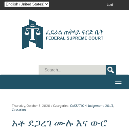
Login
Toggle
naviga
Thursday, October 8, 2020
/ Categories:
CASSATION
,
Judgement
,
2013
,
Cassation
አቶ ደጋረገ ሙሉ እና ወ-ሮ