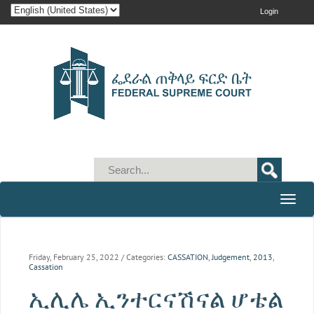
Login
Toggle
naviga
Friday, February 25, 2022
/ Categories:
CASSATION
,
Judgement
,
2013
,
Cassation
ኢሊሌ ኢንተርናሽናል ሆቴል