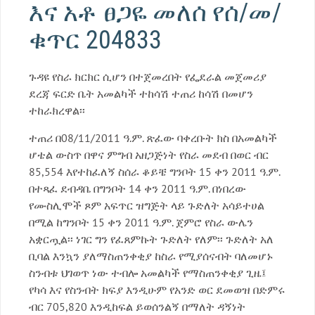
እና አቶ ፀጋዬ መለሰ የሰ/መ/
ቁጥር 204833
ጉዳዩ የስራ ክርክር ሲሆን በተጀመረበት የፌደራል መጀመሪያ
ደረጃ ፍርድ ቤት አመልካች ተከሳሽ ተጠሪ ከሳሽ በመሆን
ተከራክረዋል፡፡
ተጠሪ በ08/11/2011 ዓ.ም. ጽፈው ባቀረቡት ክስ በአመልካች
ሆቴል ውስጥ በዋና ምግብ አዘጋጅነት የስራ መደብ በወር ብር
85,554 እየተከፈለኝ ስሰራ ቆይቼ ግንቦት 15 ቀን 2011 ዓ.ም.
በተጻፈ ደብዳቤ በግንቦት 14 ቀን 2011 ዓ.ም. በነበረው
የሙስሊሞች ጾም አፍጥር ዝግጅት ላይ ጉድለት አሳይተሀል
በሚል ከግንቦት 15 ቀን 2011 ዓ.ም. ጀምሮ የስራ ውሌን
አቋርጧል፡፡ ነገር ግን የፈጸምኩት ጉድለት የለም፡፡ ጉድለት አለ
ቢባል እንኳን ያለማስጠንቀቂያ ከስራ የሚያሰናብት ባለመሆኑ
ስንብቱ ህገወጥ ነው ተብሎ አመልካች የማስጠንቀቂያ ጊዜ፤
የካሳ እና የስንብት ክፍያ እንዲሁም የአንድ ወር ደመወዝ በድምሩ
ብር 705,820 እንዲከፍል ይወሰንልኝ በማለት ዳኝነት