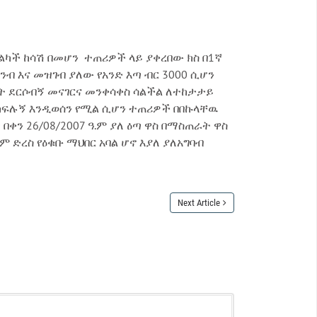
መልካች ከሳሽ በመሆን ተጠሪዎች ላይ ያቀረበው ክስ በ1ኛ
ንብ እና መዝገብ ያለው የአንድ እጣ ብር 3000 ሲሆን
ዳት ደርሶብኝ መናገርና መንቀሳቀስ ሳልችል ለተከታታይ
ንዲከፍሉኝ እንዲወሰን የሚል ሲሆን ተጠሪዎች በበኩላቸዉ
ቀን 26/08/2007 ዓ.ም ያለ ዕጣ ዋስ በማስጠራት ዋስ
ም ድረስ የዕቁቡ ማህበር አባል ሆኖ እያለ ያለአግባብ
Next Article