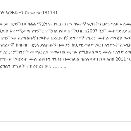
ሰሃ እርቅይሁን የሰ-መ-ቁ-191141
ጀመረው በጋምቤላ ክልል ማጀንግ ብሄረሰብ ዞን ከፍተኛ ፍ/ቤት ሲሆን የአሁኑ አ
ሚጣል እና የሚወጣ የጥምር የሚባል የእቁብ ማህበር በ2007 ዓ.ም መተዳደሪያ ደ
 በየሳምንቱ እየጣልኩኝ በወቅቱ በደረሰብኝ ድንገተኛ የግድያ ሙከራ ወንጀል ጉ
 ተጠሪዎች ከሰበሰቡ በኋላ ያልሰጡኝ በመሆኑ ከህጋዊ ወለድ ጋር በአንድነት እ
ት አደጋ ምክንያት መናገር እና መፃፍ ባለመቻሉ የሚከፍለውን ሙሉ የአንድ ዕጣ በ
ዋሱ አማካይነት ሙሉ ዕቁቡን ገንዘብ በመክፈል ካጠናቀቀ በኋላ እስከ 2011 ዓ.
ረግልን በማለት ተከራክረዋል፡፡………..