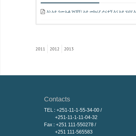
እነ አቶ ሳሙኤል ገዛኸኝ፣ አቶ መኩሪያ ታረቀኝ እና አቶ ፍሰሃ 
2011
2012
2013
Contacts
TEL
: +251-11-1-55-34-00 /
+251-11-1-11-04-32
Fax
: +251 111-550278 /
+251 111-565583