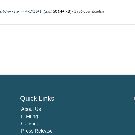
እርቅይሁን የሰ-መ-ቁ-191141
(
.pdf,
503.44 KB
) - 1556 download(s)
Quick Links
About U
s
E-Filing
Calendar
Press Release