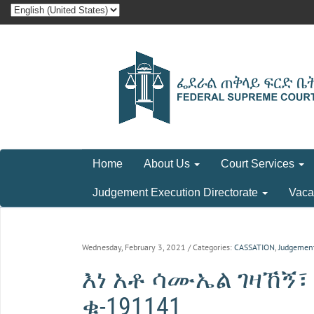
Home
About Us
Court Services
Judgement Execution Directorate
Vaca
Wednesday, February 3, 2021
/ Categories:
CASSATION
,
Judgemen
እነ አቶ ሳሙኤል ገዛኸኝ፣
ቁ-191141