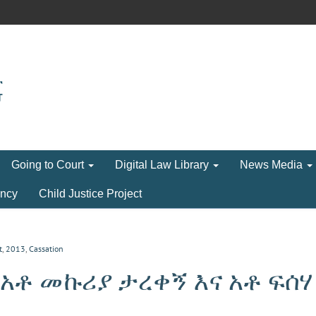
Going to Court
Digital Law Library
News Media
ncy
Child Justice Project
t
,
2013
,
Cassation
 አቶ መኩሪያ ታረቀኝ እና አቶ ፍሰሃ