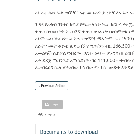
እነ አቶ ሳሙኤል ገዛኸኝ፣ አቶ መኩሪያ ታረቀኝ እና አቶ ፍ
ጉዳዩ የእቁብ ገንዘብ ክፍያ የሚመለከት ነዉ፡፡ክርክሩ የተ
ተጠሪ ሰብሳቢነት እና በ2ኛ ተጠሪ ፀኃፊነት በየሳምንቱ የ
እኔም በድርሻዬ የአንድ እጣና ግማሽ ማለትም ብር 4500
አራት ዓመት ቆይቼ ሊደርሰኝ የሚገባኝን ብር 166,500
አመልካች ሲከፍል የነበረው የአንድ ዕጣ መሆኑንና በደረሰበ
አቶ ደረጀ ማዘንጊያ አማካይነት ብር 111,000 ተቀብሎ በ
ለመበልፀግ ሲል ያቀረበው ክስ በመሆኑ ክሱ ውድቅ እንዲደ
Previous Article
Print
17918
Documents to download