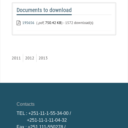
Documents to download
195656
(
.pdf,
750.42 KB
) - 1572 download(s)
2011
2012
2013
Contacts
TEL
: +251-11-1-55-34-00 /
+251-11-1-11-04-32
Fax
: +251 111-550278 /