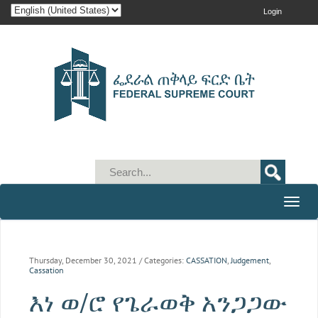
Login
Toggle
naviga
Thursday, December 30, 2021
/ Categories:
CASSATION
,
Judgement
,
Cassation
እነ ወ/ሮ የጌራወቅ አንጋጋው