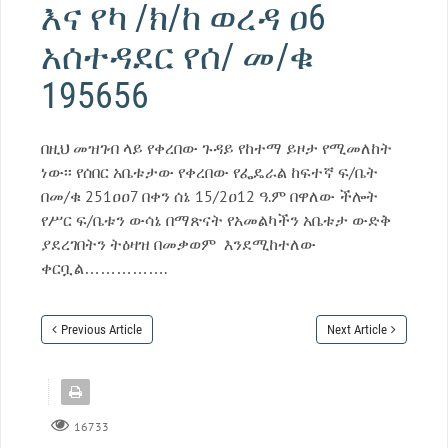
እና የካ /ክ/ከ ወረዳ ዐ6
አሰተዳደር የሰ/ መ/ቁ
195656
በዚህ መዝገብ ላይ የቀረበው ጉዳይ የከተማ ይዞታ የሚመለከት
ነው፡፡ የሰበር አቤቱታው የቀረበው የፌዴራል ከፍተኛ ፍ/ቤት
በመ/ቁ 251ዐዐ7 በቀን ሰኔ 15/2ዐ12 ዓ.ም በዋለው ችሎት
የሥር ፍ/ቤቱን ውሳኔ በማጽናት የአመልካችን አቤቱታ ውድቅ
ያደረገበትን ትዕዛዝ በመቃወም እንደሚከተለው
ቀርቧል…………….
Previous Article
Next Article
16733