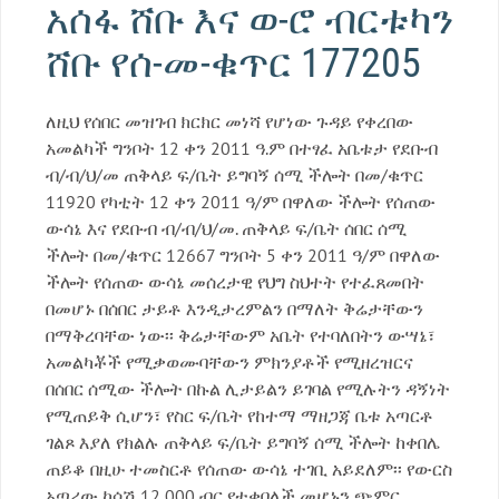
አሰፋ ሸቡ እና ወ-ሮ ብርቱካን
ሸቡ የሰ-መ-ቁጥር 177205
ለዚህ የሰበር መዝገብ ክርክር መነሻ የሆነው ጉዳይ የቀረበው
አመልካች ግንቦት 12 ቀን 2011 ዓ.ም በተፃፈ አቤቱታ የደቡብ
ብ/ብ/ህ/መ ጠቅላይ ፍ/ቤት ይግባኝ ሰሚ ችሎት በመ/ቁጥር
11920 የካቲት 12 ቀን 2011 ዓ/ም በዋለው ችሎት የሰጠው
ውሳኔ እና የደቡብ ብ/ብ/ህ/መ. ጠቅላይ ፍ/ቤት ሰበር ሰሚ
ችሎት በመ/ቁጥር 12667 ግንቦት 5 ቀን 2011 ዓ/ም በዋለው
ችሎት የሰጠው ውሳኔ መሰረታዊ የህግ ስህተት የተፈጸመበት
በመሆኑ በሰበር ታይቶ እንዲታረምልን በማለት ቅሬታቸውን
በማቅረባቸው ነው፡፡ ቅሬታቸውም አቤት የተባለበትን ውሣኔ፣
አመልካቾች የሚቃወሙባቸውን ምክንያቶች የሚዘረዝርና
በሰበር ሰሚው ችሎት በኩል ሊታይልን ይገባል የሚሉትን ዳኝነት
የሚጠይቅ ሲሆን፣ የስር ፍ/ቤት የከተማ ማዘጋጃ ቤቱ አጣርቶ
ገልጾ እያለ የክልሉ ጠቅላይ ፍ/ቤት ይግባኝ ሰሚ ችሎት ከቀበሌ
ጠይቆ በዚሁ ተመስርቶ የሰጠው ውሳኔ ተገቢ አይደለም፡፡ የውርስ
አጣሪው ከሳሽ 12,000 ብር የተቀበለች መሆኑን ጭምር