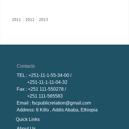
2011
2012
2013
Contacts
TEL
: +251-11-1-55-34-00 /
+251-11-1-11-04-32
Fax
: +251 111-550278 /
+251 111-565583
Email
: fscpublicrelation@gmail.com
Address: 6 Killo , Addis Ababa, Ethiopia
Quick Links
About U
s