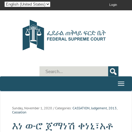
Login
Toggle
naviga
Sunday, November 1, 2020
/ Categories:
CASSATION
,
Judgement
,
2013
,
Cassation
እነ ወ-ሮ ጀማነሽ ቀነኒ፣አቶ