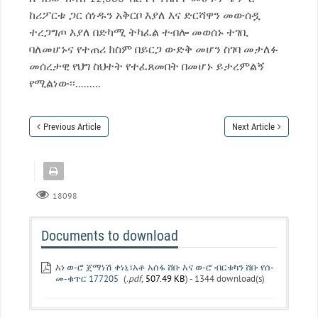
ከሪፖርቱ ጋር ሰነዱን አቅርቦ እያለ እና ድርሻዋን መውሰዷ
ተረጋግጦ እያለ በድካሚ ትካፈል ተብሎ መወሰኑ ተገቢ
ባለመሆኑና የተጠሪ ክስም በይርጋ ውድቅ መሆን ስገባ መታለፉ
መሰረታዊ የህግ ስህተት የተፈጸመበት በመሆኑ ይታረምልኝ
የሚልነው፡፡.........
Previous Article
Next Article
18098
Documents to download
እነ ወ-ሮ ጀማነሽ ቀነኒ፣አቶ አሰፋ ሸቡ እና ወ-ሮ ብርቱካን ሸቡ የሰ-
መ-ቁጥር 177205
(
.pdf,
507.49 KB
) - 1344 download(s)