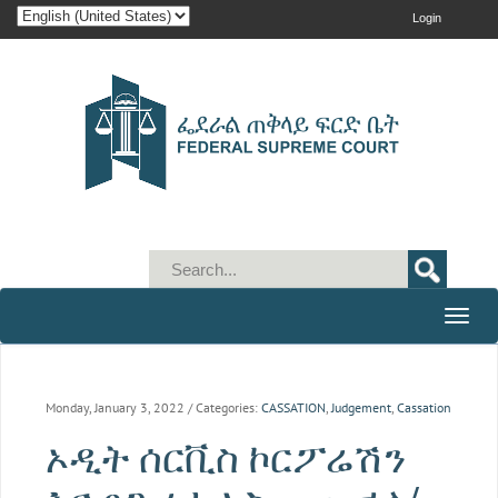
Login
Toggle
naviga
Monday, January 3, 2022
/ Categories:
CASSATION
,
Judgement
,
Cassation
ኦዲት ሰርቪስ ኮርፖሬሽን