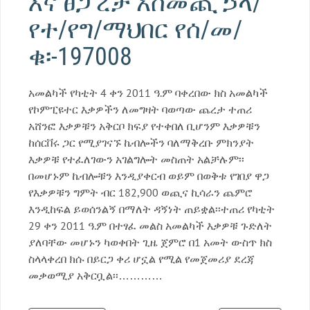
እና ፀጋ ረታ አስመጪ ኃላ/
የተ/የግ/ማህበር የሰ/መ/
ቁ፡-197008
አመልካች የካቲት 4 ቀን 2011 ዓ.ም ባቀረበው ክስ አመልካች
የኮምፒዩተር እቃዎችን ለመግዛት ባወጣው ጨረታ ተጠሪ
አሸንፎ እቃዎቹን አቅርቦ ክፍያ የተቀበለ ቢሆንም እቃዎቹን
ከሰርቨሩ ጋር የሚያገናኙ ኬብሎችን ባለማቅረቡ ምክንያት
እቃዎቹ የተፈለገውን አገልግሎት መስጠት አልቻሉም፡፡
በመሆኑም ኬብሎቹን እንዲያቀርብ ወይም በወቅቱ የገበያ ዋጋ
የእቃዎቹን ግምት ብር 182,900 ወጪና ኪሳራን ጨምሮ
እንዲከፍል ይወሰንልኝ በማለት ዳኝነት ጠይቋል፡፡ተጠሪ የካቲት
29 ቀን 2011 ዓ.ም በተፃፈ መልስ አመልካች እቃዎቹ ጉድለት
ያለባቸው መሆኑን ካወቀበት ጊዜ ጀምሮ በ1 አመት ውስጥ ክስ
ስላላቀረበ ክሱ በይርጋ ቀሪ ሆኗል የሚል የመጀመሪያ ደረጃ
መቃወሚያ አቅርቧል፡፡…………