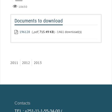
18650
Documents to download
196128
(
.pdf,
715.49 KB
) - 1461 download(s)
2011
2012
2013
Contacts
TEL
: +251-11-1-55-34-00 /