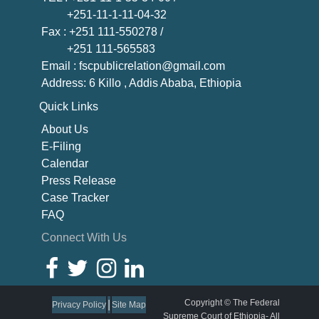
+251-11-1-11-04-32
Fax
: +251 111-550278 /
+251 111-565583
Email
: fscpublicrelation@gmail.com
Address: 6 Killo , Addis Ababa, Ethiopia
Quick Links
About U
s
E-Filing
Calendar
Press Release
Case Tracker
FAQ
Connect With Us
Copyright © The Federal
|
Privacy Policy
Site Map
Supreme Court of Ethiopia- All