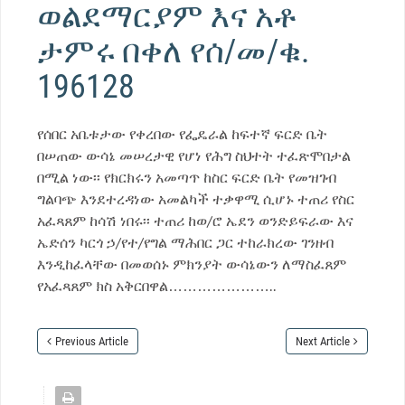
ወልደማርያም እና አቶ
ታምሩ በቀለ የሰ/መ/ቁ.
196128
የሰበር አቤቱታው የቀረበው የፌዴራል ከፍተኛ ፍርድ ቤት
በሠጠው ውሳኔ መሠረታዊ የሆነ የሕግ ስህተት ተፈጽሞበታል
በሚል ነው፡፡ የክርክሩን አመጣጥ ከስር ፍርድ ቤት የመዝገብ
ግልባጭ እንደተረዳነው አመልካች ተቃዋሚ ሲሆኑ ተጠሪ የስር
አፈጻጸም ከሳሽ ነበሩ፡፡ ተጠሪ ከወ/ሮ ኤደን ወንድይፍራው እና
ኤድሰን ካርጎ ኃ/የተ/የግል ማሕበር ጋር ተከራክረው ገንዘብ
እንዲከፈላቸው በመወሰኑ ምክንያት ውሳኔውን ለማስፈጸም
የአፈጻጸም ክስ አቅርበዋል…………………..
Previous Article
Next Article