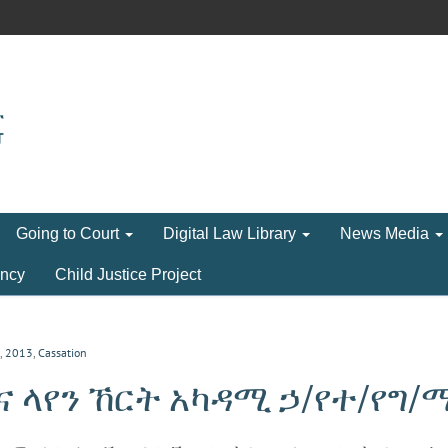
Going to Court
Digital Law Library
News Media
ncy
Child Justice Project
,
2013
,
Cassation
 ላየን ኸርት አካዳሚ ኃ/የተ/የግ/ማ