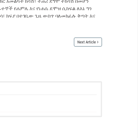
ርክር አመልካች ከሳሽ፣ ተጠሪ ደግሞ ተከሳሽ በመሆን
ራተኞች የሐምሌ እና የነሐሴ ደሞዝ ሲከፍል ለእኔ ግን
ካሳ፣ ክፍያ በተገቢው ጊዜ ውስጥ ባለመክፈሉ ቅጣት እና
Next Article