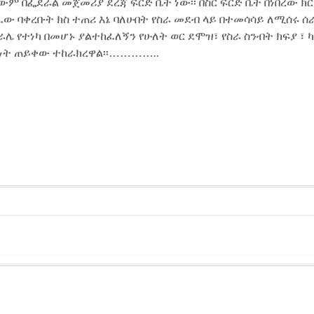
ውም በፌደራል መጀመሪያ ደረጃ ፍርድ ቤት ነው፡፡ በስር ፍርድ ቤት በነበረው ክ
ጽፈው ባቀረቡት ክስ ተጠሪ እኔ ባለሁበት የስራ መደብ ላይ በተመሳሳይ ለሚሰሩ ሰ
ሌ የተነካ በመሆኑ ያልተከፈለኝን የሁለት ወር ደሞዝ፣ የስራ ስንብት ክፍያ ፣ 
ኝነት ጠይቀው ተከራክረዋል፡፡…………..