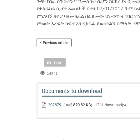
ጉዳዩ የስራ ስንብትን የሚመለከት ሲሆን ክርክሩ የተጀመረ
የተከራከሩ ሲሆን አመልካች በቀን 07/01/2012 ዓ.ም 
የሚገባኝ ክፍያ ባለመክፈል በፈፀመው ህገ-ወጥ ተግባር ሞራ
የዓመት እረፍት ክፍያ እንዲከፍል ይወሰንልኝ በማለት ዳ
Previous Article
Print
14945
Documents to download
202879
(
.pdf,
820.82 KB
) - 1361 download(s)