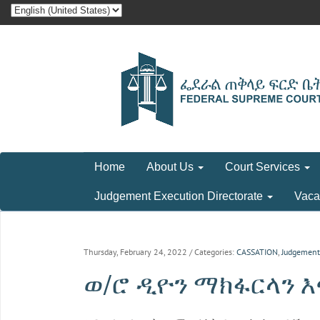
Home
About Us
Court Services
Judgement Execution Directorate
Vaca
Thursday, February 24, 2022
/ Categories:
CASSATION
,
Judgement
ወ/ሮ ዲዮን ማክፋርላን እና