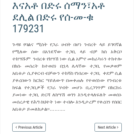
እናአቶ በድሩ ሰማን፣አቶ
ደሊል በድሩ የሰ-መ-ቁ
179231
ጉዳዩ የባልና ሚስት የጋራ ሀብት በሆነ ንብረት ላይ ይገባኛል
የሚለው ሰው በአንደኛው ተጋቢ ላይ ብቻ ክስ አቅርቦ
ተከሣሹም ንብረቱ የከሣሽ ነው ሲል አምኖ መከራካሩን ተክተሎ
በክሱ መሰረት ከተወሰነ በኋላ ሌላኛው ተጋቢ የመቃወም
አቤቱታ ሲያቀርብ ብቻውን ተከሻስ የነበረው ተጋቢ ቀደም ሲል
ያቀረበውን ክርክር ሣይለውጥ በመቀጠሉ የተወሰነው የንብረቱ
ክፍል የተጋቢዎች የጋራ ሃብት መሆኑ ቢረጋገጥም በክርክሩ
ያመነው ተጋቢ ድርሻ ለከሣሽ ወገን እንዲተላለፍለት መወሰኑ
መሰረታዊ የሕግ ስህተት ነው ተብሎ እንዲታረም የቀረበን የሰበር
አቤቱታ ይመለከታል፡፡……….
Previous Article
Next Article