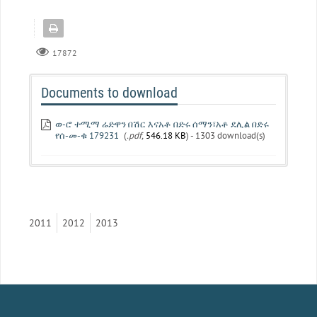
17872
Documents to download
ወ-ሮ ተሚማ ሬድዋን በሽር እናአቶ በድሩ ሰማን፣አቶ ደሊል በድሩ
የሰ-መ-ቁ 179231
(
.pdf,
546.18 KB
) - 1303 download(s)
2011
2012
2013