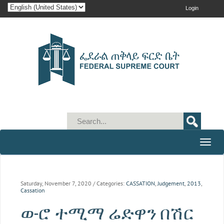
Login
Toggle
naviga
Saturday, November 7, 2020
/ Categories:
CASSATION
,
Judgement
,
2013
,
Cassation
ወ-ሮ ተሚማ ሬድዋን በሽር