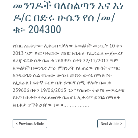
መንገዶች ባለስልጣን እና እነ
ዶ/ር በድሩ ሁሴን የሰ /መ/
ቁ፡- 204300
የሰበር አቤቱታው ሊቀርብ የቻለው አመልካች መጋቢት 10 ቀን
2013 ዓ.ም ጽፎ ባቀረበው የሰበር አቤቱታ የፌዴራል መጀመሪያ
ደረጃ ፍርድ ቤት በመ.ቁ 268995 በቀን 22/12/2012 ዓ.ም
አመልካች በመንገድ ሥራ ምክንያት የፈጠረው የሁከት ተግባር
እንዲወገድ ሲል የሰጠው ውሳኔ፤ ይህንኑ ውሳኔ በማጽናት
የፌደራል ከፍተኛ ፍርድ ቤት ይግባኝ ሰሚ ችሎት በመ.ቁ
259606 በቀን 19/06/2013 ዓ.ም የሰጠው ትዕዛዝ መሠረታዊ
የሕግ ስሕተት የተፈጸመበት በመሆኑ ሊታረም ይገባል በማለት
አቤቱታ በማቅረባቸው ነው፡፡…………….
Previous Article
Next Article