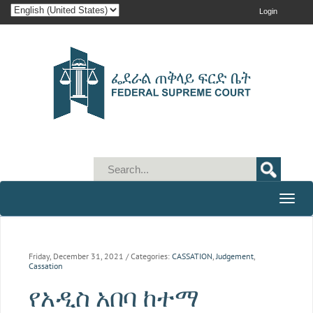
Login
Toggle
naviga
Friday, December 31, 2021
/ Categories:
CASSATION
,
Judgement
,
Cassation
የአዲስ አበባ ከተማ