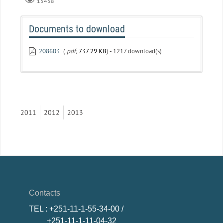
15458
Documents to download
208603
(
.pdf,
737.29 KB
) - 1217 download(s)
2011
2012
2013
Contacts
TEL
: +251-11-1-55-34-00 /
+251-11-1-11-04-32