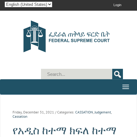
Login
Toggle
naviga
Friday, December 31, 2021
/ Categories:
CASSATION
,
Judgement
,
Cassation
የአዲስ ከተማ ክፍለ ከተማ