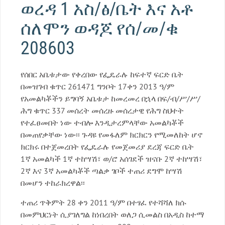
ወረዳ 1 አስ/ፅ/ቤት እና አቶ
ሰለሞን ወዳጆ የሰ/መ/ቁ
208603
የሰበር አቤቱታው የቀረበው የፌዴራሉ ከፍተኛ ፍርድ ቤት
በመዝገብ ቁጥር 261471 ግንቦት 17ቀን 2013 ዓ/ም
የአመልካቾችን ይግባኝ አቤቱታ ከመረመረ በኋላ በፍ/ብ/ሥ/ሥ/
ሕግ ቁጥር 337 መሰረት መሰረዙ መሰረታዊ የሕግ ስህተት
የተፈፀመበት ነው ተብሎ እንዲታረምላቸው አመልካቾች
በመጠየቃቸው ነው፡፡ ጉዳዩ የመፋለም ክርክርን የሚመለከት ሆኖ
ክርክሩ በተጀመረበት የፌዴራሉ የመጀመሪያ ደረጃ ፍርድ ቤት
1ኛ አመልካች 1ኛ ተከሣሽ፣ ወ/ሮ አሰገደች ዝናቡ 2ኛ ተከሣሽ፣
2ኛ እና 3ኛ አመልካቾች ጣልቃ ገቦች ተጠሪ ደግሞ ከሣሽ
በመሆን ተከራክረዋል፡፡
ተጠሪ ጥቅምት 28 ቀን 2011 ዓ/ም በተፃፈ የተሻሻለ ክሱ
በመምህርነት ሲያገለግል ከነበረበት ወለጋ ሲመልስ በአዲስ ከተማ