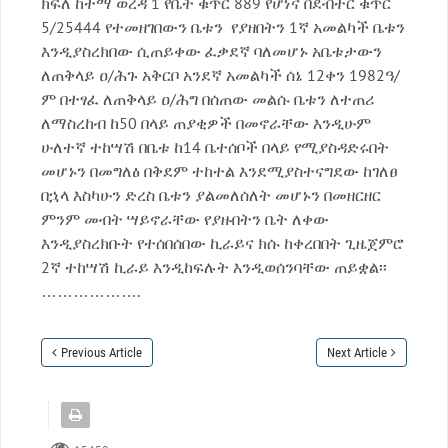
ክፍለ ከተማ ወረዳ 1 የቤት ቁጥር 889 የሆነና በደብተር ቁጥር
5/25444 የተመዘገበውን ቤቱን የያዘበትን 1ኛ አመልካች ቤቱን
እንዲያስረክበው ሲጠይቀው ፈቃደኛ ባለመሆኑ አቤቱታውን
ለጠቅላይ ዐ/ሕጉ አቅርቦ አንደኛ አመልካች ሰኔ 12ቀን 1982ዓ/
ም በተፃፈ ለጠቅላይ ዐ/ሕግ በሰጠው መልሱ ቤቱን ለተጠሪ
ለማስረከብ ከ50 በላይ ጠያቂዎች በመኖራቸው እንዲሁም
ሁለተኛ ተከሣሽ በቤቱ ከ14 ቤተሰቦች በላይ የሚያስዳድሩበት
መሆኑን በመግለፅ በቅደም ተከተል እንደሚያስተናግደው ከገለፀ
በኋላ እስካሁን ድረስ ቤቱን ያልመለሰለት መሆኑን በመዘርዘር
ምንም መብት ሣይኖራቸው የያዙበትን ቤት ለቀው
እንዲያስረክቡት የተሰበሰበው ኪራይና ክሱ ከቀረበበት ጊዜጀምሮ
2ኛ ተከሣሽ ኪራይ እንዲከፍሉት እንዲወሰንባቸው ጠይቋል፡፡
……………….
Previous Article
Next Article