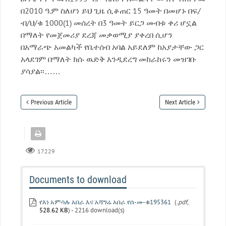
በ2010 ዓ.ም ስለሆነ ይህ ጊዜ ሲቆጠር 15 ዓመት በመሆኑ በፍ/
ብ/ህ/ቁ 1000(1) መሰረት በ3 ዓመት ይርጋ መብቱ ቀሪ ሆኗል
በማለት የመጀመሪያ ደረጃ መቃወሚያ ያቀረበ ሲሆን
በአማራጭ አመልካች የቤተሰብ አባል አይደለም ከአያታቸው ጋር
አላደገም በማለት ክሱ ዉድቅ እንዲደረግ መከራከሩን መዝገቡ
ያሳያል፡፡……
Previous Article
Next Article
17229
Documents to download
የእነ አምሳሉ አበራ እና አሻግሬ አበራ የሰ-መ-ቁ195361
(
.pdf,
528.62 KB
) - 2216 download(s)