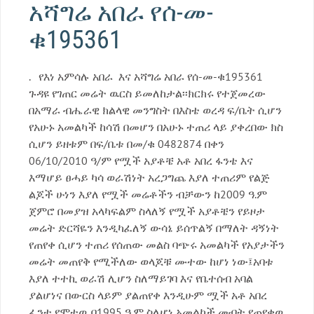
አሻግሬ አበራ የሰ-መ-
ቁ195361
. የእነ አምሳሉ አበራ እና አሻግሬ አበራ የሰ-መ-ቁ195361
ጉዳዩ የገጠር መሬት ዉርስ ይመለከታል፡፡ክርክሩ የተጀመረው
በአማራ ብሔራዊ ክልላዊ መንግስት በእስቴ ወረዳ ፍ/ቤት ሲሆን
የአሁኑ አመልካች ከሳሽ በመሆን በአሁኑ ተጠሪ ላይ ያቀረበው ክስ
ሲሆን ይዘቱም በፍ/ቤቱ በመ/ቁ 0482874 በቀን
06/10/2010 ዓ/ም የሟች አያቶቼ አቶ አበረ ፋንቴ እና
እማሆይ ፀሓይ ካሳ ወራሽነት አረጋግጨ እያለ ተጠሪም የልጅ
ልጆች ሁነን እያለ የሟች መሬቶችን ብቻውን ከ2009 ዓ.ም
ጀምሮ በመያዝ አላካፍልም ስላለኝ የሟች አያቶቼን የይዞታ
መሬት ድርሻዬን እንዲካፈለኝ ውሳኔ ይሰጥልኝ በማለት ዳኝነት
የጠየቀ ሲሆን ተጠሪ የሰጠው መልስ ባጭሩ አመልካች የአያታችን
መሬት መጠየቅ የሚችለው ወላጆቹ ሙተው ከሆነ ነው፤አባቱ
እያለ ተተኪ ወራሽ ሊሆን ስለማይገባ እና የቤተሰብ አባል
ያልሆነና በውርስ ላይም ያልጠየቀ እንዲሁም ሟች አቶ አበረ
ፈንቴ የሞተዉ በ1995 ዓ.ም ስለሆነ አመልካች መብት የጠየቀዉ