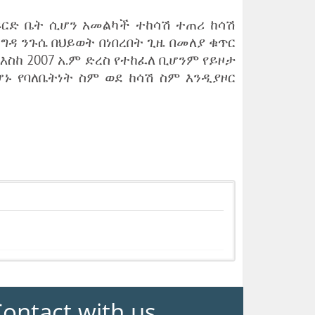
ርድ ቤት ሲሆን አመልካች ተከሳሽ ተጠሪ ከሳሽ
ንግዳ ንጉሴ በህይወት በነበረበት ጊዜ በመለያ ቁጥር
እስከ 2007 አ.ም ድረስ የተከፈለ ቢሆንም የይዞታ
ኑ የባለቤትነት ስም ወደ ከሳሽ ስም እንዲያዞር
ontact with us