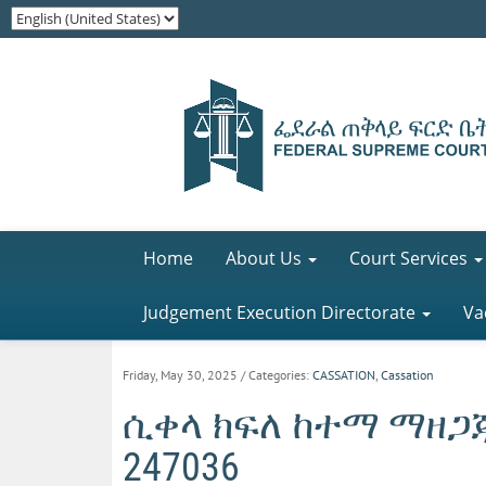
Home
About Us
Court Services
Judgement Execution Directorate
Va
Friday, May 30, 2025
/ Categories:
CASSATION
,
Cassation
ሲቀላ ክፍለ ከተማ ማዘጋጃ
247036