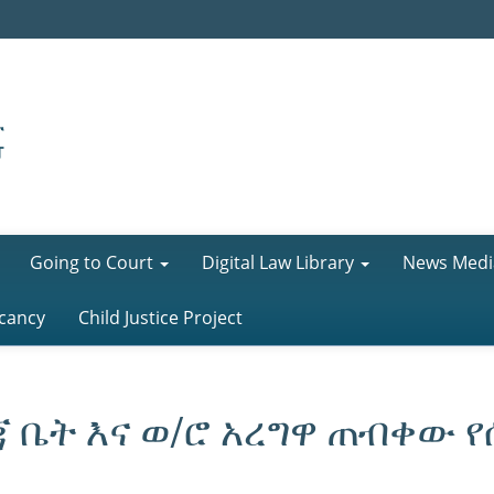
Going to Court
Digital Law Library
News Medi
cancy
Child Justice Project
 ቤት እና ወ/ሮ አረግዋ ጠብቀው የ