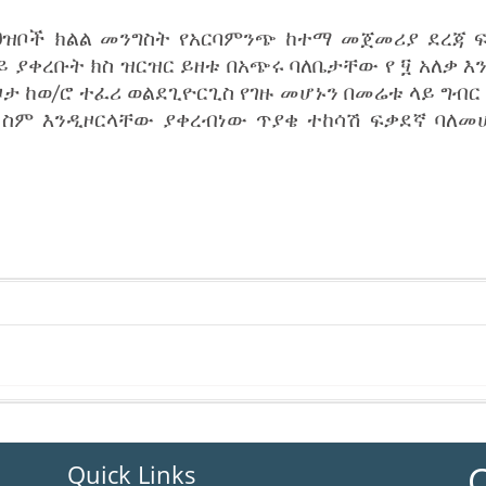
ህዝቦች ክልል መንግስት የአርባምንጭ ከተማ መጀመሪያ ደረጃ ፍ
ይ ያቀረቡት ክስ ዝርዝር ይዘቱ በአጭሩ ባለቤታቸው የ ፶ አለቃ እ
ታ ከወ/ሮ ተፈሪ ወልደጊዮርጊስ የገዙ መሆኑን በመሬቱ ላይ ግብር 
ስም እንዲዞርላቸው ያቀረብነው ጥያቄ ተከሳሽ ፍቃደኛ ባለመሆ
C
Quick Links