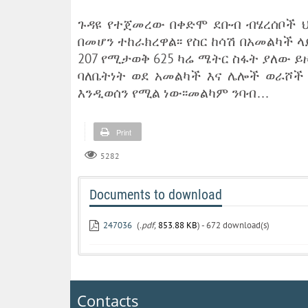
ጉዳዩ የተጀመረው በቀድሞ ደቡብ ብሄረሰቦች 
በመሆን ተከራክረዋል፡፡ የስር ከሳሽ በአመልካች ላ
207 የሚታወቅ 625 ካሬ ሜትር ስፋት ያለው ይዞ
ባለቤትነት ወደ አመልካች እና ሌሎች ወራሾች 
እንዲወሰን የሚል ነው፡፡መልካም ንባብ…
Print
5282
Documents to download
247036
(
.pdf,
853.88 KB
) - 672 download(s)
Contacts