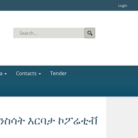
Login
a
Contacts
Tender
እንስሳት እርባታ ኮፖሬቲቭ