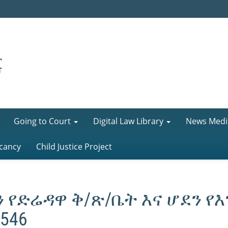
Going to Court
Digital Law Library
News Medi
cancy
Child Justice Project
የድሬዳዋ ቅ/ጽ/ቤት እና ሆደን የ
546