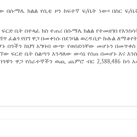
ው በሱማሌ ክልል የሲቲ ዞን ከፍተኛ ፍ/ቤት ነው፡፡ በስር ፍ/
ተኛ ፍርድ ቤት በተጻፈ ክስ ተጠሪ በሱማሌ ክልል የተመዘገበ የእን
 ፈልጎ የበግ ዋጋ በመቀነሱ በደንባል ወረዳ ቢዮ ኩሉል ለማቆየት
ሆኑ በጎችን ከህግ አግባብ ውጭ የወሰደባቸው መሆኑን በመጥቀስ
ሚገኘው ፍርድ ቤት ስልጣን እንዳለው ውሳኔ የሰጠ በመሆኑ እና እን
የበጎቹን ዋጋ የሰራተኞችን ወጪ ጨምሮ ብር 2,388,486 ከሳ