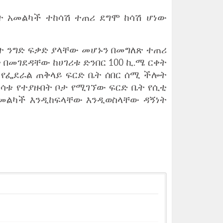
ቤት አመልካች ተከሳሽ ተጠሪ ደግሞ ከሳሽ ሆነው
ስሳት ንግድ ፍቃድ ያላቸው መሆኑን በመግለጽ ተጠሪ
 በመገደዳቸው ከሀገሪቱ ድንበር 100 ኪ.ሜ ርቀት
 የፌደራል ጠቅላይ ፍርድ ቤት ሰበር ሰሚ ችሎት
ስሳቱ የተያዙበት ቦታ የሚገኘው ፍርድ ቤት የሲቲ
 አመልካች እንዲከፍላቸው እንዲወስላቸው ዳኝነት