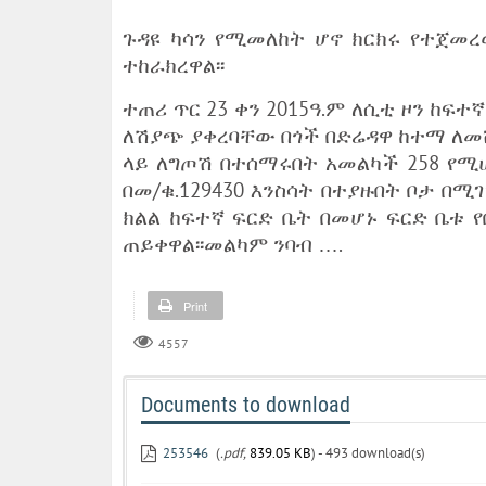
ጉዳዩ ካሳን የሚመለከት ሆኖ ክርክሩ የተጀመረ
ተከራክረዋል፡፡
ተጠሪ ጥር 23 ቀን 2015ዓ.ም ለሲቲ ዞን ከፍ
ለሽያጭ ያቀረባቸው በጎች በድሬዳዋ ከተማ ለመሸጥ
ላይ ለግጦሽ በተሰማሩበት አመልካች 258 የሚ
በመ/ቁ.129430 እንስሳት በተያዙበት ቦታ በ
ክልል ከፍተኛ ፍርድ ቤት በመሆኑ ፍርድ ቤቱ 
ጠይቀዋል፡፡መልካም ንባብ ….
Print
4557
Documents to download
253546
(
.pdf,
839.05 KB
) - 493 download(s)