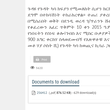
ጉዳዩ የጉዳት ካሳ ክፍያን የሚመለከት ሲሆን ክ
ደግሞ በተከሳሽነት ተከራክረዋል፡፡ ተጠሪ ያቀ
በሚሰራበት ወቅት በደንዲ ወረዳ ገ/ጥራንጉ ሹ
የቆፈረውን አፈር ጥቅምት 10 ቀን 2015 
የነበሩትን የሰነፍ ቆሎ፤ገብስ እና ሚስር ቡቃያዎ
900 እግር ቀርከሃ ስላወደመብኝ የእጽዋቶቹ እና
መቶ ሃያ ሶስት ሺ) የጉዳት ካሳ ከወጪና ኪሳራ 
Print
5620
Documents to download
256412
(
.pdf,
876.52 KB
) - 629 download(s)