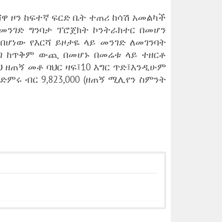
ዋ ዞን ከፍተኛ ፍርድ ቤት ተጠሪ ከሳሽ አመልካች
 መንገድ ግንባታ ፕሮጀክት ኮንትራክተር በመሆን
በሆነው የእርሻ ይዞታዬ ላይ መንገድ ለመገንባት
ረግ ከጥቅም ውጪ በመሆኑ በመሬቱ ላይ ተዘርቶ
ህ ዘጠኝ መቶ ባህር ዛፍ፤10 እግር ጥድ፤እንዲሁም
ድምሩ ብር 9,823,000 (ዘጠኝ ሚሊየን ስምንት