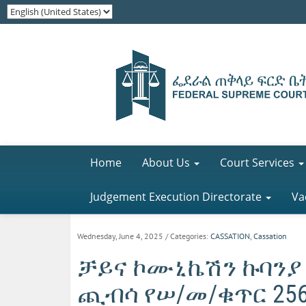
Home
About Us
Court Services
Judgement Execution Directorate
Va
Wednesday, June 4, 2025
/ Categories:
CASSATION
,
Cassation
ቻይና ኮሙኒኬሽን ኩባንያ
ጪብሳ የሠ/መ/ቁጥር 256