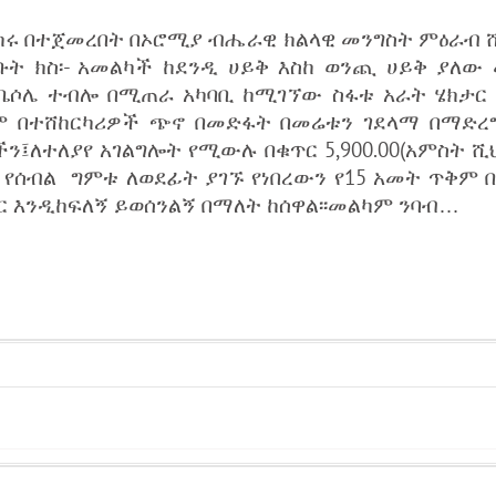
ርክሩ በተጀመረበት በኦሮሚያ ብሔራዊ ክልላዊ መንግስት ምዕራብ ሸ
ረቡት ክስ፡- አመልካች ከደንዲ ሀይቅ እስከ ወንጪ ሀይቅ ያለው
ቤሶሌ ተብሎ በሚጠራ አካባቢ ከሚገኘው ስፋቱ አራት ሄክታር 
ዓ.ም በተሸከርካሪዎች ጭኖ በመድፋት በመሬቱን ገደላማ በማድ
ችን፤ለተለያየ አገልግሎት የሚውሉ በቁጥር 5,900.00(አምስት ሺ
 የሰብል ግምቱ ለወደፊት ያገኙ የነበረውን የ15 አመት ጥቅም በ
ጋር እንዲከፍለኝ ይወሰንልኝ በማለት ከሰዋል፡፡መልካም ንባብ…