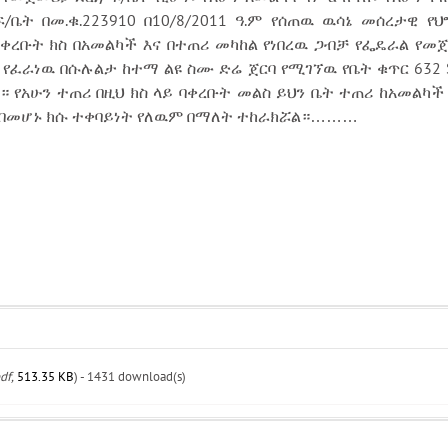
ቤት በመ.ቁ.223910 በ10/8/2011 ዓ.ም የሰጠዉ ዉሳኔ መሰረታዊ 
ቀረቡት ክስ በአመልካች እና በተጠሪ መካከል የነበረዉ ጋብቻ የፌዴራል የመጀ
 የፈራነዉ በሱሉልታ ከተማ ልዩ ስሙ ድሬ ጀርባ የሚገኘዉ የቤት ቁጥር 632 S
 የአሁን ተጠሪ በዚህ ክስ ላይ ባቀረቡት መልስ ይህን ቤት ተጠሪ ከአመልካች ጋ
ረቴ በመሆኑ ክሱ ተቀባይነት የለዉም በማለት ተከራክሯል።………
df,
513.35 KB
) - 1431 download(s)