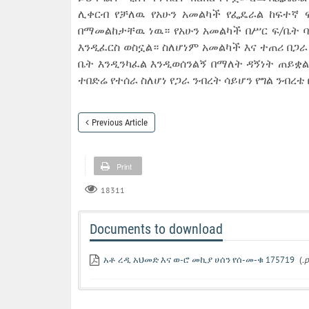
ሊቀርብ የቻለዉ የአሁን አመልካች የፌዴራል ከፍተኛ ፍ/
በማመልከታቸዉ ነዉ። የአሁን አመልካች በሥር ፍ/ቤት ባ
እንዲፈርስ ወስኗል። ስለሆነም አመልካች እና ተጠሪ በጋራ
ቤት እንዲንካፈል እንዲወሰንልኝ በማለት ዳኝነት ጠይቋል።
ተበድሬ የተሰራ ስለሆነ የጋራ ንብረት ሳይሆን የግል ንብ
Previous Article
Print
18311
Documents to download
አቶ ረዲ አህመድ እና ወ-ሮ መኪያ ሀሰን የሰ-መ-ቁ 175719
(
.p