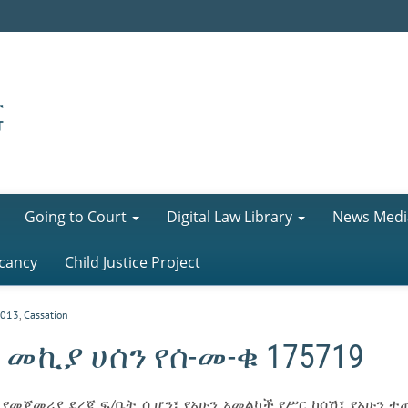
Going to Court
Digital Law Library
News Medi
cancy
Child Justice Project
013
,
Cassation
 መኪያ ሀሰን የሰ-መ-ቁ 175719
 የመጀመሪያ ደረጃ ፍ/ቤት ሲሆን፣ የአሁን አመልካች የሥር ከሳሽ፣ የአሁን ተጠ