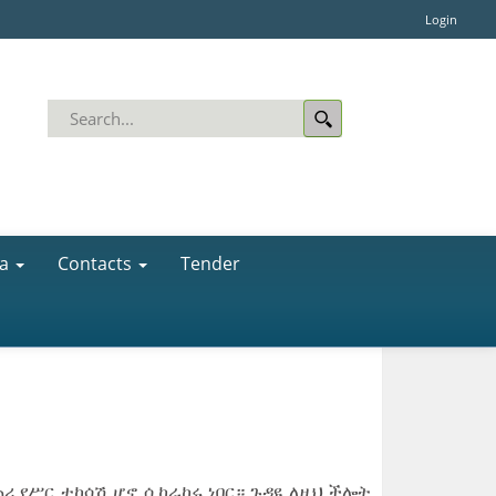
Login
a
Contacts
Tender
ሪ የሥር ተከሳሽ ሆኖ ሲከራከሩ ነበር። ጉዳዩ ለዚህ ችሎት