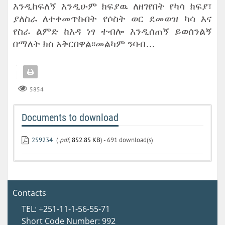
እንዲከፍለኝ እንዲሁም ክፍያዉ ለዘገየበት የካሳ ክፍያ፣
ያለስራ ለተቀመጥኩበት የሶስት ወር ደመወዝ ካሳ እና
የስራ ልምድ ከእዳ ነፃ ተብሎ እንዲሰጠኝ ይወሰንልኝ
በማለት ክስ አቅርበዋል፡፡መልካም ንባብ…
5854
Documents to download
259234
(
.pdf,
852.85 KB
) - 691 download(s)
Contacts
TEL: +251-11-1-56-55-71
Short Code Number: 992