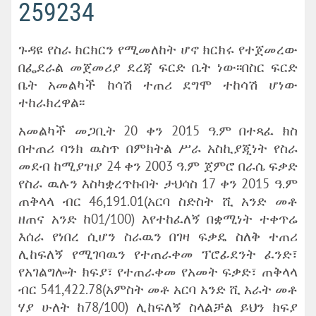
259234
ጉዳዩ የስራ ክርክርን የሚመለከት ሆኖ ክርክሩ የተጀመረው
በፌደራል መጀመሪያ ደረጃ ፍርድ ቤት ነው፡፡በስር ፍርድ
ቤት አመልካች ከሳሽ ተጠሪ ደግሞ ተከሳሽ ሆነው
ተከራክረዋል፡፡
አመልካች መጋቢት 20 ቀን 2015 ዓ.ም በተጻፈ ክስ
በተጠሪ ባንክ ዉስጥ በምክትል ሥራ አስኪያጂነት የስራ
መደብ ከሚያዝያ 24 ቀን 2003 ዓ.ም ጀምሮ በራሴ ፍቃድ
የስራ ዉሉን እስካቋረጥኩበት ታህሳስ 17 ቀን 2015 ዓ.ም
ጠቅላላ ብር 46,191.01(አርባ ስድስት ሺ አንድ መቶ
ዘጠና አንድ ከ01/100) እየተከፈለኝ በቋሚነት ተቀጥሬ
እሰራ የነበረ ሲሆን ስራዉን በገዛ ፍቃዴ ስለቅ ተጠሪ
ሊከፍለኝ የሚገባዉን የተጠራቀመ ፕሮፊደንት ፈንድ፣
የአገልግሎት ክፍያ፣ የተጠራቀመ የአመት ፍቃድ፣ ጠቅላላ
ብር 541,422.78(አምስት መቶ አርባ አንድ ሺ አራት መቶ
ሃያ ሁለት ከ78/100) ሊከፍለኝ ስላልቻል ይህን ክፍያ