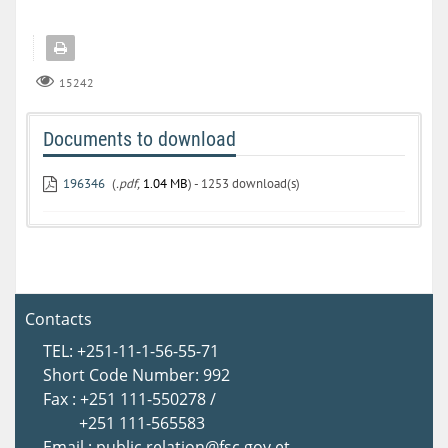
15242
Documents to download
196346
(
.pdf,
1.04 MB
) - 1253 download(s)
Contacts
TEL: +251-11-1-56-55-71
Short Code Number: 992
Fax : +251 111-550278 /
+251 111-565583
Email : public.relation@fsc.gov.et