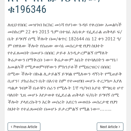
ቁ196346
ለዚህ የሰበር መዝገብ ክርክር መነሻ የሆነው ጉዳይ የቀረበው አመልካች
መስከረም 22 ቀን 2013 ዓ.ም በተፃፈ አቤቱታ የፌደራል ጠቅላይ ፍ/
ቤት ይግባኝ ሰሚ ችሎት በመ/ቁጥር 182644 ሰኔ 12 ቀን 2012 ዓ/
ም በዋለው ችሎት የሰጠው ውሳኔ መሰረታዊ የህግ ስህተት
የተፈጸመበት በመሆኑ በሰበር ታይቶ እንዲታረምልኝ በማለት
ቅሬታውን በማቅረቡ ነው፡፡ ቅሬታውም አቤት የተባለበትን ውሣኔ፣
አመልካች የሚቃወምባቸውን ምክንያቶች የሚዘረዝርና በሰበር
ሰሚው ችሎት በኩል ሊታይልኝ ይገባል የሚለውን ዳኝነት የሚጠይቅ
ሲሆን፣ ያከራከረን ቤት በእናቴ ስም የተመዘገበ መሆኑ ተረጋግጦ እያለ
ጣልቃ ገብዎች ቤቶቹን ሰራን የሚሉት 1ኛ ጣ/ገብ አያቴ ሞግዚቴ ሆኖ
ባለበት ጊዜ መሆኑ እየታወቀ የፌደራል ጠቅላይ ፍ/ቤት ይግባኝ ሰሚ
ችሎት ያላደረኩትን እርቅ መሰረት አደርጎ መወሰኑ መሰረታዊ የህግ
ስህተት የተፈጸመበት በመሆኑ ይታረምልኝ የሚል ነው፡፡……..
Previous Article
Next Article