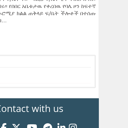
፡፡ የሰበር አቤቱታዉ የቀረበዉ የባሌ ዞን ከፍተኛ
 የኦሮሚያ ክልል ጠቅላይ ፍ/ቤት ችሎቶች በተሰጡ
ባብ…
ontact with us