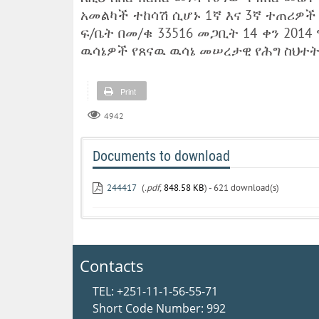
አመልካች ተከሳሽ ሲሆኑ 1ኛ እና 3ኛ ተጠሪዎች 
ፍ/ቤት በመ/ቁ 33516 መጋቢት 14 ቀን 20
ዉሳኔዎች የጸናዉ ዉሳኔ መሠረታዊ የሕግ ስህተት
Print
4942
Documents to download
244417
(
.pdf,
848.58 KB
) - 621 download(s)
Contacts
TEL: +251-11-1-56-55-71
Short Code Number: 992