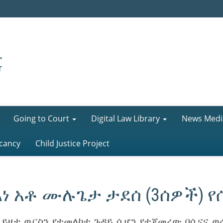
Going to Court
Digital Law Library
News Medi
cancy
Child Justice Project
ነ አቶ ሙሉጌታ ታደሰ (3ሰዎች) የሰ
 ይዞታ ዉርስን የተመለከተ ጉዳይ ሲሆን የተጀመረው በሲናና ወረዳ