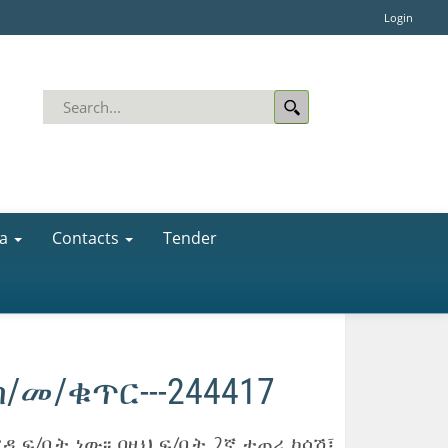
Login
a
Contacts
Tender
/መ/ቁጥር---244417
 ፍ/ቤት ነው፡፡ በዚህ ፍ/ቤት 2ኛ ተጠሪ ከሳሽ፤