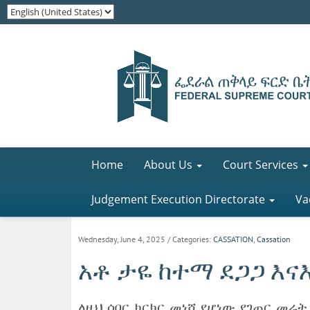
Home
About Us
Court Services
Judgement Execution Directorate
Va
Wednesday, June 4, 2025
/ Categories:
CASSATION
,
Cassation
አቶ ታዬ ከተማ ደጋጋ እናእ
ለዚህ ሰበር ክርክር መነሻ የሆነው የገጠር መሬት