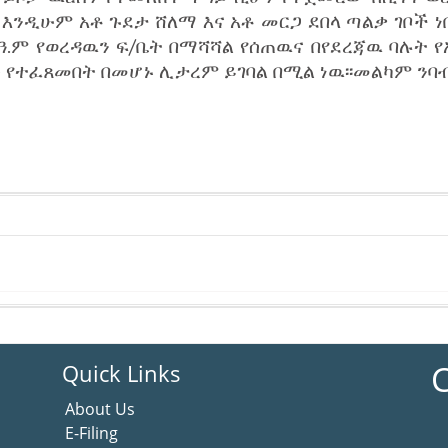
እንዲሁም አቶ ጉደታ ሸለማ እና አቶ መርጋ ደበላ ጣልቃ ገቦች ነበሩ
14 ዓ.ም የወረዳዉን ፍ/ቤት በማሻሻል የሰጠዉና በየደረጃዉ ባሉት
 የተፈጸመበት በመሆኑ ሊታረም ይገባል በሚል ነዉ፡፡መልካም ን
C
Quick Links
About Us
E-Filing