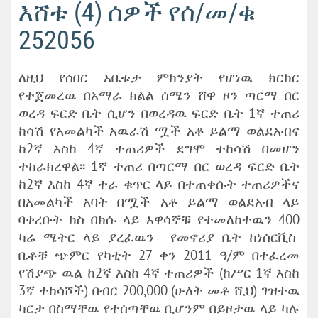
እሸቱ (4) ሰዎች የሰ/መ/ቁ
252056
ለዚህ የሰበር አቤቱታ ምክንያት የሆነዉ ክርክር
የተጀመረዉ በአማራ ክልል ሰሜን ሸዋ ዞን ጣርማ በር
ወረዳ ፍርድ ቤት ሲሆን በወረዳዉ ፍርድ ቤት 1ኛ ተጠሪ
ከሳሽ የአመልካች አዉራሽ ሟች አቶ ይልማ ወልደአብና
ከ2ኛ እስከ 4ኛ ተጠሪዎች ደግሞ ተከሳሽ በመሆን
ተከራክረዋል፡፡ 1ኛ ተጠሪ በጣርማ በር ወረዳ ፍርድ ቤት
ከ2ኛ እስከ 4ኛ ተራ ቁጥር ላይ በተጠቀሱት ተጠሪዎችና
በአመልካች አባት በሟች አቶ ይልማ ወልደአብ ላይ
ባቀረቡት ክስ በክሱ ላይ አዋሳኞቹ የተመለከተዉን 400
ካሬ ሜትር ላይ ያረፈዉን የመኖሪያ ቤት ከነሰርቪስ
ቤቶቹ ጭምር የካቲት 27 ቀን 2011 ዓ/ም በተፈረመ
የሽያጭ ዉል ከ2ኛ እስከ 4ኛ ተጠሪዎች (ከሥር 1ኛ እስከ
3ኛ ተከሳሾች) በብር 200,000 (ሁለት መቶ ሺህ) ገዝተዉ
ካርታ በስማቸዉ የተሰጣቸዉ ቢሆንም በይዞታዉ ላይ ካሉ