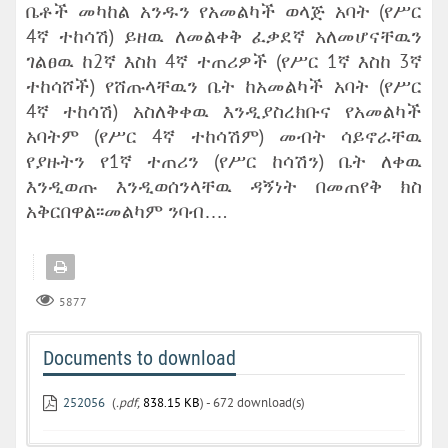
ቤቶች መካከል አንዱን የአመልካች ወላጅ አባት (የሥር
4ኛ ተከሳሽ) ይዘዉ ለመልቀቅ ፈቃደኛ አለመሆናቸዉን
ገልፀዉ ከ2ኛ እስከ 4ኛ ተጠሪዎች (የሥር 1ኛ እስከ 3ኛ
ተከሳሾች) የሸጡላቸዉን ቤት ከአመልካች አባት (የሥር
4ኛ ተከሳሽ) አስለቅቀዉ እንዲያስረክቡና የአመልካች
አባትም (የሥር 4ኛ ተከሳሽም) መብት ሳይኖራቸዉ
የያዙትን የ1ኛ ተጠሪን (የሥር ከሳሽን) ቤት ለቀዉ
እንዲወጡ እንዲወሰንላቸዉ ዳኝነት በመጠየቅ ክስ
አቅርበዋል፡፡መልካም ንባብ….
5877
Documents to download
252056
(
.pdf,
838.15 KB
) - 672 download(s)