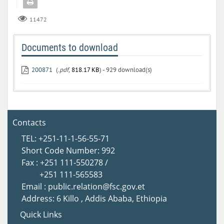
11472
Documents to download
200871
(
.pdf,
818.17 KB
) - 929 download(s)
Contacts
TEL: +251-11-1-56-55-71
Short Code Number: 992
Fax : +251 111-550278 /
+251 111-565583
Email : public.relation@fsc.gov.et
Address: 6 Killo , Addis Ababa, Ethiopia
Quick Links