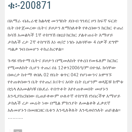
ቁ፡-200871
በአማራ ብሔራዊ ክልላዊ መንግስት ደቡብ ጎንደር ዞን ከፍኛ ፍርድ
ቤት በተጀመረው ቤትና ይዞታን ለማስለቀቅ የቀረበውን ክርክር ተጠሪ
ከሳሽ አመልካች 1ኛ ተከሣሽ በዚህ ክርክር ያልተጠሩት እማሆይ
ታከለች ረታ 2ኛ ተከሣሽ እነ ወ/ሮ ነገሱ አለባቸው 4 ሰዎች ደግሞ
ጣልቃ ገብ በመሆን ተከራክረዋል፡፡
ጉዳዩ የከተማ ቤትና ይዞታን በሚመለከት የቀረበ የመፋለም ክርክር
የሚመለከት ሲሆን ተጠሪ ሰኔ 12ቀን2006ዓ/ም በተፃፈ ክሳቸው
በወረታ ከተማ ቀበሌ 02 የቤት ቁጥር 042 የሆነውንና አዋሣኙ
የተጠቀሰውን ቤት የተጠሪ እናትና አባት ቤት ቢሆንም ወላጁቹ ከሞቱ
በኋላ ለአመልካቹ በአደራ ተሰጥቶት እየተጠቀመበት መሆኑን
እንዲያስረክበው ቢጠይቀውም ሁለተኛ ተከሣሽ የነበረችዋ እማሆይ
ታከለች ረታ መሬት ነው በሚል ምክንያት ለመልቀቅ ፈቃደኛ
አለመሆኑን በመዘርዘር ቤቱን እንዲለቅለት እንዲወሰንለት ጠይቋል፡፡
……….