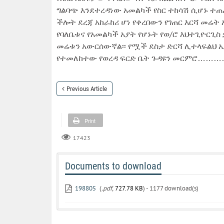
ግልባጭ እንደተረዳነው አመልካች የስር ተከሳሽ ሲሆኑ ተጠ
ችሎት ደረጃ አከራከሪ ሆነ የቀረበውን የገጠር እርሻ መሬ
የባለቤቱና የአመልካች አያት የሆኑት የወ/ሮ እህተጊዮርጊ
መሬቱን አውርሰውኛል፡፡ የሟች ደስታ ድርሻ ሊተላፍልህ አ
የተመለከተው የወረዳ ፍርድ ቤት ጉዳዩን መርምሮ………
Previous Article
Print
17423
Documents to download
198805
(
.pdf,
727.78 KB
) - 1177 download(s)