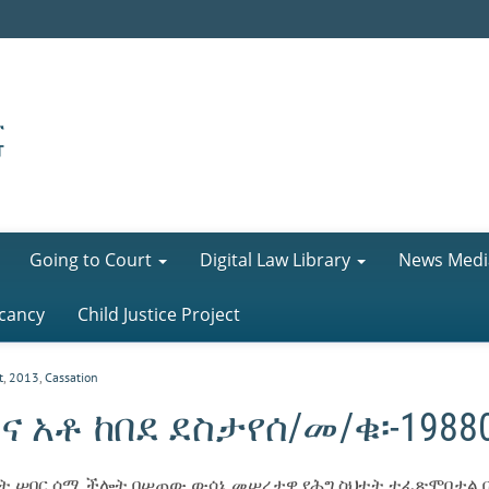
Going to Court
Digital Law Library
News Medi
cancy
Child Justice Project
t
,
2013
,
Cassation
 አቶ ከበደ ደስታየሰ/መ/ቁ፡-1988
ቤት ሠበር ሰሚ ችሎት በሠጠው ውሳኔ መሠረታዊ የሕግ ስህተት ተፈጽሞበታል በሚ