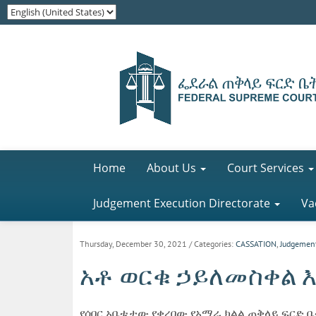
Home
About Us
Court Services
Judgement Execution Directorate
Va
Thursday, December 30, 2021
/ Categories:
CASSATION
,
Judgemen
አቶ ወርቁ ኃይለመስቀል እና
የሰበር አቤቱታው የቀረበው የአማራ ክልል ጠቅላይ ፍርድ 