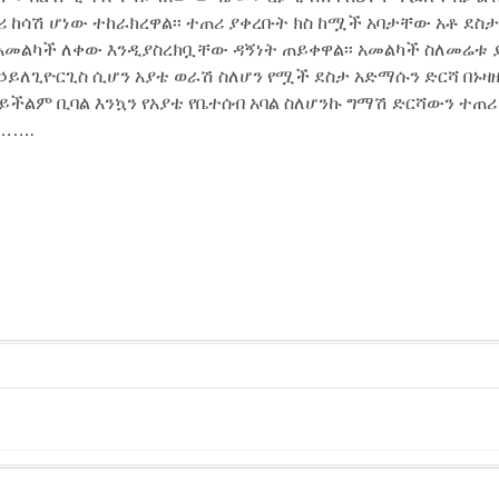
ሪ ከሳሽ ሆነው ተከራክረዋል፡፡ ተጠሪ ያቀረቡት ክስ ከሟች አባታቸው አቶ ደስ
ት አመልካች ለቀው እንዲያስረክቧቸው ዳኝነት ጠይቀዋል፡፡ አመልካች ስለመሬ
ስ ኃይለጊዮርጊስ ሲሆን አያቴ ወራሽ ስለሆን የሟች ደስታ አድማሱን ድርሻ በኑዛ
ይችልም ቢባል እንኳን የአያቴ የቤተሰብ አባል ስለሆንኩ ግማሽ ድርሻውን ተጠሪ
…….