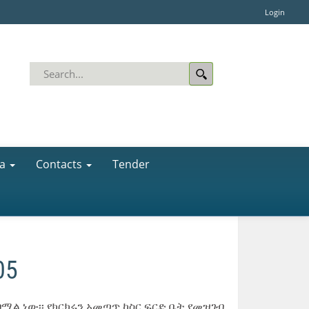
Login
a
Contacts
Tender
05
ል ነው፡፡ የክርክሩን አመጣጥ ከስር ፍርድ ቤት የመዝገብ