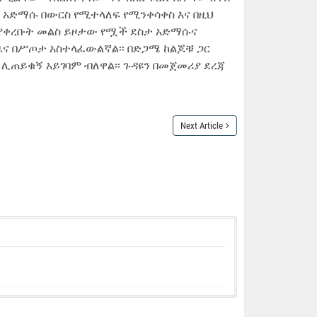
ታ አድማሱ በውርስ የሚተላለፍ የሚንቀሳቀስ እና በዚህ
ቱ ያቀረቡት መልስ ይዞታው የሟች ደስታ አድማሱና
ዜና በሥጦታ አስተላፈውልኛል፡፡ በድጋሜ ከልጆቹ ጋር
 ሊጠይቁኝ አይገባም ብለዋል፡፡ ጉዳዩን በመጀመሪያ ደረጃ
Next Article