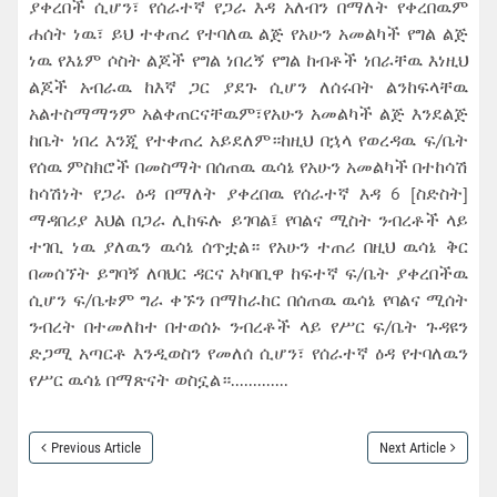
ያቀረበች ሲሆን፣ የሰራተኛ የጋራ እዳ አለብን በማለት የቀረበዉም
ሐሰት ነዉ፣ ይህ ተቀጠረ የተባለዉ ልጅ የአሁን አመልካች የግል ልጅ
ነዉ የእኔም ሶስት ልጆች የግል ነበረኝ የግል ከብቶች ነበራቸዉ እነዚህ
ልጆች አብራዉ ከእኛ ጋር ያደጉ ሲሆን ለሰሩበት ልንከፍላቸዉ
አልተስማማንም አልቀጠርናቸዉም፣የአሁን አመልካች ልጅ እንደልጅ
ከቤት ነበረ እንጂ የተቀጠረ አይደለም።ከዚህ በኋላ የወረዳዉ ፍ/ቤት
የሰዉ ምስክሮች በመስማት በሰጠዉ ዉሳኔ የአሁን አመልካች በተከሳሽ
ከሳሽነት የጋራ ዕዳ በማለት ያቀረበዉ የሰራተኛ እዳ 6 [ስድስት]
ማዳበሪያ እህል በጋራ ሊከፍሉ ይገባል፤ የባልና ሚስት ንብረቶች ላይ
ተገቢ ነዉ ያለዉን ዉሳኔ ሰጥቷል። የአሁን ተጠሪ በዚህ ዉሳኔ ቅር
በመሰኘት ይግባኝ ለባህር ዳርና አካባቢዋ ከፍተኛ ፍ/ቤት ያቀረበችዉ
ሲሆን ፍ/ቤቱም ግራ ቀኙን በማከራከር በሰጠዉ ዉሳኔ የባልና ሚሰት
ንብረት በተመለከተ በተወሰኑ ንብረቶች ላይ የሥር ፍ/ቤት ጉዳዩን
ድጋሚ አጣርቶ እንዲወስን የመለሰ ሲሆን፣ የሰራተኛ ዕዳ የተባለዉን
የሥር ዉሳኔ በማጽናት ወስኗል።.............
Previous Article
Next Article