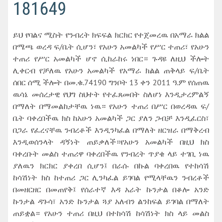
181649
ይህ የባልና ሚስት የንብረት ክፍፍል ክርክር የተጀመረዉ በአማራ ክልል
በሜጫ ወረዳ ፍ/ቤት ሲሆን፣ የአሁን አመልካች የሥር ተጠሪ፣ የአሁን
ተጠሪ የሥር አመልካች ሆኖ ሲከራከሩ ነበር። ጉዳዩ ለዚህ ችሎት
ሊቀርብ የቻለዉ የአሁን አመልካች የአማራ ክልል ጠቅላይ ፍ/ቤት
ሰበር ሰሚ ችሎት በመ.ቁ.74190 ግንቦት 13 ቀን 2011 ዓ.ም የሰጠዉ
ዉሳኔ መሰረታዊ የህግ ስህተት የተፈጸመበት ስለሆነ እንዲታረምልኝ
በማለት በማመልከታቸዉ ነዉ። የአሁን ተጠሪ በሥር በወረዳዉ ፍ/
ቤት ባቀረበችዉ ክስ ከአሁን አመልካች ጋር ያለን ጋብቻ እንዲፈርስ፣
በጋራ የፈረናቸዉ ንብረቶች እንዲንካፈል በማለት ዘርዝራ በማቅረብ
እንዲወሰንላት ዳኝነት ጠይቃለች።የአሁን አመልካች በዚህ ክስ
ባቀረቡት መልስ ተጠሪዋ ባቀረበችዉ የንብረት ጥያቄ ላይ ተገቢ ነዉ
ያለዉን ክርክር ያቀረበ ሲሆን፤ በራሱ በኩል ባቀረበዉ የተከሳሽ
ከሳሽነት ክስ ከተጠሪ ጋር ሊንካፈል ይገባል የሚላቸዉን ንብረቶች
በመዘርዘር በመጠየቅ፤ የሰራተኛ እዳ አራት ኩንታል በቆሎ አንድ
ኩንታል ዳጉሳ፣ አንድ ኩንታል ጓያ አለብን ልንከፍል ይገባል በማለት
ጠይቋል። የአሁን ተጠሪ በዚህ በተከሳሽ ከሳሽነት ክስ ላይ መልስ