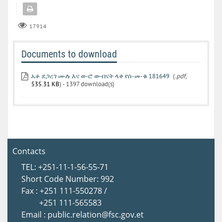
17914
Documents to download
አቶ ደጋረገ ሙሉ እና ወ-ሮ ውብናት ላቀ የሰ-መ-ቁ 181649
(
.pdf,
535.31 KB
) - 1397 download(s)
Contacts
TEL: +251-11-1-56-55-71
Short Code Number: 992
Fax : +251 111-550278 /
+251 111-565583
Email : public.relation@fsc.gov.et