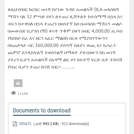
ለዚህ የሰበር ክርክር መነሻ የሆነው ጉዳይ አመልካች DLA መከስከሻ
ማሽን ባለ 32 ምጣድ የሆነ ለተጠሪ ሊሸጥለት ከተስማማ በኋላ እና
ብሩን ከተቀበለ በኋላ ተጠሪን በሀሰተኛ ክስ በመክሰስ ማሽኑን መልሶ
በመውሰድ ቢያንስ የ90 ቀናት ጥቅም በቀን በብር 4,000.00 ሒሳብ
የክስክሶ ስራ እና ዘርን አፈር ማልበስ ሰርቶ የሚያስገኘውንና
በአጠቃላይ ብር 360,000.00 ያሰጣኝ ስለሆነ ወጪ እና ኪሳራን
ጨምሮ እንዲከፍለኝ ይወሰንልኝ በማለት ያቀረበውን ክስ መነሻ
ያደረገ ሲሆን አመልካች በአዳማ ልዪ ዞን ከፍተኛ ፍርድ ቤት ተከሳሽ
የነበረ ሲሆን ተጠሪ ከሳሽ ነበር፡፡………
12184
Documents to download
205675
(
.pdf,
943.2 KB
) - 922 download(s)