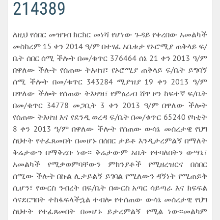
214389
ለዚህ የሰበር መዝገብ ክርክር መነሻ የሆነው ጉዳይ የቀረበው አመልካች
መስከረም 15 ቀን 2014 ዓ/ም በተፃፈ አቤቱታ የኦሮሚያ ጠቅላይ ፍ/
ቤት ሰበር ሰሚ ችሎት በመ/ቁጥር 376464 ሰኔ 21 ቀን 2013 ዓ/ም
በዋለው ችሎት የሰጠው ትእዛዝ፣ የኦሮሚያ ጠቅላይ ፍ/ቤት ይግባኝ
ሰሚ ችሎት በመ/ቁጥር 343284 ሚያዝያ 19 ቀን 2013 ዓ/ም
በዋለው ችሎት የሰጠው ትእዛዝ፣ የምዕራብ ሸዋ ዞን ከፍተኛ ፍ/ቤት
በመ/ቁጥር 34778 መጋቢት 3 ቀን 2013 ዓ/ም በዋለው ችሎት
የሰጠው ትእዛዝ እና የደንዲ ወረዳ ፍ/ቤት በመ/ቁጥር 65240 የካቲት
8 ቀን 2013 ዓ/ም በዋለው ችሎት የሰጠው ውሳኔ መሰረታዊ የህግ
ስህተት የተፈጸመበት በመሆኑ በሰበር ታይቶ እንዲታረምልኝ በማለት
ቅሬታውን በማቅረቡ ነው፡፡ ቅሬታውም አቤት የተባለበትን ውሣኔ፣
አመልካች የሚቃወምባቸውን ምክንያቶች የሚዘረዝርና በሰበር
ሰሚው ችሎት በኩል ሊታይልኝ ይገባል የሚለውን ዳኝነት የሚጠይቅ
ሲሆን፣ የውርስ ንብረት በፍ/ቤት በውርስ አጣር ሳይጣራ እና ክፍፍል
ሳናደርግበት ተከፋፍላችኋል ተብሎ የተሰጠው ውሳኔ መሰረታዊ የህግ
ስህተት የተፈጸመበት በመሆኑ ይታረምልኝ የሚል ነው፡፡መልካም