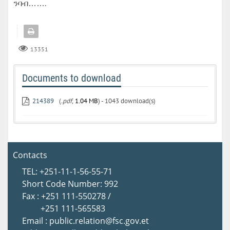
ንባብ…….
13351
Documents to download
214389
(
.pdf,
1.04 MB
) - 1043 download(s)
Contacts
TEL: +251-11-1-56-55-71
Short Code Number: 992
Fax : +251 111-550278 /
+251 111-565583
Email : public.relation@fsc.gov.et