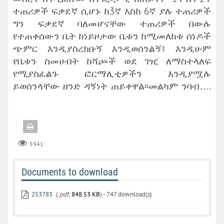
ተጠሪዎች ፍቃደኛ ሲሆኑ ከ3ኛ እስከ 6ኛ ያሉ ተጠሪዎች
ግን ፍቃደኛ ባለመሆናቸው ተጠሪዎች በውሉ
የተጠቀሰውን ቤት ከነይዞታው ቤቱን ከሚመለከቱ ሰነዶች
ጭምር እንዲያስረክቡኝ እንዲወሰንልኝ፤ እንዲሁም
የቤቱን ስመሀብት ከሻጮች ወደ ገዢ ለማስተላለፍ
የሚያስፈልጉ ፎርማሊቲዎችን እንዲያሟሉ
ይወሰንላቸው ዘንድ ዳኝነት ጠይቀዋል፡፡መልካም ንባብ….
5941
Documents to download
253783
(
.pdf,
848.53 KB
) - 747 download(s)