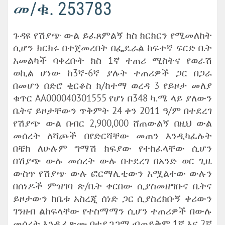
መ/ቁ. 253783
ጉዳዩ የሽያጭ ውል ይፈጸምልኝ ክስ ክርክርን የሚመለከት
ሲሆን ክርክሩ በተጀመረበት በፌዴራል ከፍተኛ ፍርድ ቤት
አመልካች ባቀረቡት ክስ 1ኛ ተጠሪ ሚስትና የወራሽ
ወኪል ሆነው ከ3ኛ-6ኛ ያሉት ተጠሪዎች ጋር በጋራ
በመሆን በድሮ ቂርቆስ ክ/ከተማ ወረዳ 3 የይዞታ መለያ
ቁጥር AA000040301555 የሆነ በ348 ካ.ሜ ላይ ያለውን
ቤትና ይዞታቸውን ጥቅምት 24 ቀን 2011 ዓ/ም በተደረገ
የሽያጭ ውል በብር 2,900,000 ሸጠውልኝ በዚህ ውል
መሰረት ለሻጮች በየድርሻቸው መጠን እንዲካፈሉት
በቼክ ለሁሉም ግማሽ ክፍያው የተከፈላቸው ሲሆን
በሽያጭ ውሉ መሰረት ውሉ በተደረገ በአንድ ወር ጊዜ
ውስጥ የሽያጭ ውሉ ፎርማሊቲውን አሟልተው ውሉን
በሰነዶች ምዝገባ ጽ/ቤት ቀርበው ሲያስመዘግቡና ቤትና
ይዞታውን ከቤቱ አስረጂ ሰነድ ጋር ሲያስረክቡኝ ቀሪውን
ገንዘብ ልከፍላቸው የተስማማን ሲሆን ተጠሪዎች በውሉ
መሰረት እንዲፈጽሙ በተደጋጋሚ ብጠይቅም 1ኛ እና 2ኛ