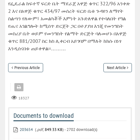
የፌዴራል ከፍተኛ ፍርድ ቤት ማደራጀ አዋጅ ቁጥር 322/96 አንቀጽ
2 እና በአዋጅ ቁጥር 434/97 መሰረት ፍርድ ቤቱ ጉዳዩን ለማየት
ስልጣን የለውም፤ አመልካቾች እምነት አጉድለዋል የተባለበት የግል
የጤና አገልግሎት ከሚሰጥ ድርጀት ጋር በተያያዘ እንጂ የመንግስት
መስሪያ ቤት ወይም የመንግስት የልማት ድርጅት ባለመሆኑ በአዋጅ
ቁጥር 881/2007 ስር ክስ ሊቀርብ አይገባም በማለት ከክሱ በነፃ
እንዲሰናበቱ ጠይቀዋል፡፡………
Previous Article
Next Article
18327
Documents to download
203654
(
.pdf,
849.33 KB
) - 2702 download(s)