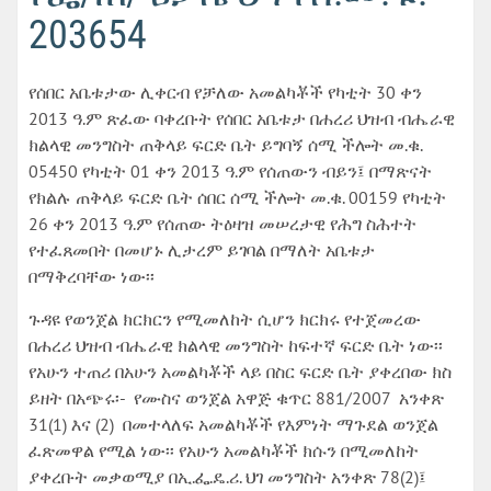
203654
የሰበር አቤቱታው ሊቀርብ የቻለው አመልካቾች የካቲት 30 ቀን
2013 ዓ.ም ጽፈው ባቀረቡት የሰበር አቤቱታ በሐረሪ ህዝብ ብሔራዊ
ክልላዊ መንግስት ጠቅላይ ፍርድ ቤት ይግባኝ ሰሚ ችሎት መ.ቁ.
05450 የካቲት 01 ቀን 2013 ዓ.ም የሰጠውን ብይን፤ በማጽናት
የክልሉ ጠቅላይ ፍርድ ቤት ሰበር ሰሚ ችሎት መ.ቁ. 00159 የካቲት
26 ቀን 2013 ዓ.ም የሰጠው ትዕዛዝ መሠረታዊ የሕግ ስሕተት
የተፈጸመበት በመሆኑ ሊታረም ይገባል በማለት አቤቱታ
በማቅረባቸው ነው፡፡
ጉዳዩ የወንጀል ክርክርን የሚመለከት ሲሆን ክርክሩ የተጀመረው
በሐረሪ ህዝብ ብሔራዊ ክልላዊ መንግስት ከፍተኛ ፍርድ ቤት ነው፡፡
የአሁን ተጠሪ በአሁን አመልካቾች ላይ በስር ፍርድ ቤት ያቀረበው ክስ
ይዘት በአጭሩ፡- የሙስና ወንጀል አዋጅ ቁጥር 881/2007 አንቀጽ
31(1) እና (2) በመተላለፍ አመልካቾች የእምነት ማጉደል ወንጀል
ፈጽመዋል የሚል ነው፡፡ የአሁን አመልካቾች ክሱን በሚመለከት
ያቀረቡት መቃወሚያ በኢ.ፌ.ዴ.ሪ. ህገ መንግስት አንቀጽ 78(2)፤