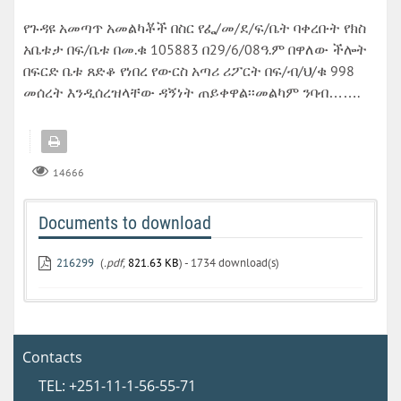
የጉዳዩ አመጣጥ አመልካቾች በስር የፌ/መ/ደ/ፍ/ቤት ባቀረቡት የክስ
አቤቱታ በፍ/ቤቱ በመ.ቁ 105883 በ29/6/08ዓ.ም በዋለው ችሎት
በፍርድ ቤቱ ጸድቆ የነበረ የውርስ አጣሪ ሪፖርት በፍ/ብ/ህ/ቁ 998
መሰረት እንዲሰረዝላቸው ዳኝነት ጠይቀዋል፡፡መልካም ንባብ…….
14666
Documents to download
216299
(
.pdf,
821.63 KB
) - 1734 download(s)
Contacts
TEL: +251-11-1-56-55-71