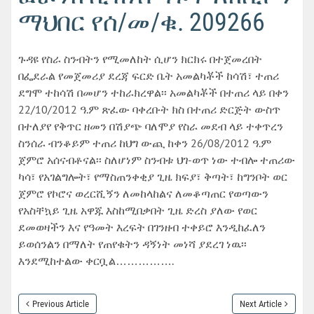
ማህበር የሰ/መ/ቁ. 209266
ጉዳዩ የስራ ስንብትን የሚመለከት ሲሆን ክርክሩ በተጀመረበት
በፌደራል የመጀመሪያ ደረጃ ፍርድ ቤት አመልካቾች ከሳሽ፣ ተጠሪ
ደግሞ ተከሳሽ በመሆን ተከራክረዋል፡፡ አመልካቾች በተጠሪ ላይ በቀን
22/10/2012 ዓ.ም ጽፈው ባቀረቡት ክስ በተጠሪ ድርጅት ውስጥ
በተለያየ የቅጥር ዘመን በሽያጭ ባለሞያ የስራ መደብ ላይ ተቀጥረን
ስንሰራ ብንቆይም ተጠሪ ከህግ ውጪ ከቀን 26/08/2012 ዓ.ም
ጀምሮ አሰናብቶናል፡፡ ስለሆነም ስንብቱ ህገ-ወጥ ነው ተብሎ ተጠሪው
ካሳ፣ የአገልግሎት፣ የማስጠንቀቂያ ጊዜ ክፍያ፣ ቅጣት፣ ከግንቦት ወር
ጀምሮ የኮሮና ወረርሺኝን ለመከላከልና ለመቆጣጠር የወጣውን
የአስቸኳይ ጊዜ አዋጁ እስከሚበቃበት ጊዜ ድረስ ያለው የወር
ደመወዛችን እና የዓመት እረፍት በገንዘብ ተቀይሮ እንዲከፈለን
ይወሰንልን በማለት የጠየቁትን ዳኝነት መነሻ ያደረገ ነዉ፡፡
እንደሚከተልው ቀርቧል…………….
Previous Article
Next Article