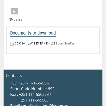
15352
Documents to download
209266
(
.pdf,
823.85 KB
) - 1238 download(s)
Contacts
TEL: +251-11-1-56-55-71
Short Code Number: 992
Fax : +251 111-550278 /
+251 111-565583
Email : public.relation@fsc.gov.et