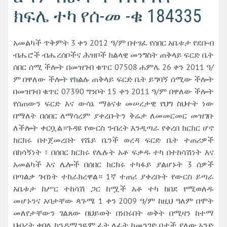
ክፍሌ ተካ የሰ-መ -ቁ 184335
አመልካች ጥቅምት 3 ቀን 2012 ዓ/ም በተፃፈ የሰበር አቤቱታ የደቡብ
ብሔሮች ብሔረሰቦችና ሕዝቦች ክልላዊ መንግስት ጠቅላይ ፍርድ ቤት
ሰበር ሰሚ ችሎት በመዝገብ ቁጥር 07508 ሐምሌ 26 ቀን 2011 ዓ/
ም በዋለው ችሎት
የክል
ሉ ጠቅላይ ፍርድ ቤት ይግባኝ ሰሚው ችሎት
በመዝገብ ቁጥር 07390 ግንቦት 15 ቀን 2011 ዓ/ም በዋለው ችሎት
የሰጠውን ፍርድ እና ውሳኔ ማፅናቱ መሠረታዊ የህግ ስህተት ነው
በማለት በሰበር ለማሳረም ያቀረቡትን ቅሬታ ለመመርመር መዝገቡ
ለችሎት ቀርቧል።ጉዳዩ የውርስ ንብረት እንዲጣራ የቀረበ ክርክር ሆኖ
ክርክሩ በተጀመረበት የሼይ ቤንች ወረዳ ፍርድ ቤት ተጠሪዎች
በከሳኝነት ፣ በሰበር ክርክሩ የሌሉት አቶ ፍቃዱ ተካ በተከሳሽነት እና
አመልካች እና ሌሎች በሰበር ክርክሩ ተካፋይ ያልሆኑት 3 ሰዎች
በጣልቃ ገብነት ተከራክረዋል። 1ኛ ተጠሪ ያቀረቡት የውርስ ይጣራ
አቤቱታ ከሥር ተከሳሽ ጋር ከሟች አቶ ተካ ከበደ የሚወለዱ
መሆኑንና አባታቸው ጳጉሜ 1 ቀን 2009 ዓ/ም ከዚህ ዓለም በሞት
መለየታቸውን ገልጸው በህይወት በነበሩበት ወቅት በሚዛን ከተማ
ህብረት ቀበሌ ኮንዶሚንዬም ፊት ለፊት ከመንገድ በታች ያለው አንድ