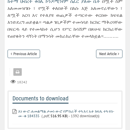
ከተማ ህብረት ቀበሌ ኮንዶሚንየም ሰፈር ያለው ቤት
በሟች ስም
አለመመዝገቡ ፣ የሟች ቀለበቶች በእሱ እጅ አለመኖራቸውን ፣
ለሟች አርባ እና የተለያዩ ወጪዎች ተጣርተው ቀርበው ክፍፍል
እንድደረግ ጠይቋል። ጣልቃ ገቢዎችም ተመሳሳይ ክርክር ማቅረባቸው
በፍርዱ ላይ የተመላከተ ሲሆን የሥር ከሳሽም በጽሁፍ ክርክራቸው
የጠየቁትን ዳኝነት በማንሳት መከራከራቸው ተመላክቷል።……….
Previous Article
Next Article
18242
Documents to download
እነ ወ-ሮ ሐመልማል ታመነ ወ-ሮ የምስራች ተካ እና አቶ ክፍሌ ተካ የሰ-
መ -ቁ 184335
(
.pdf,
516.95 KB
) - 1392 download(s)