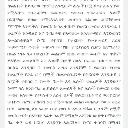
ክፍል ቤት ከይዞታው ጭምር እንዲሁም ሌሎች በሟቹ የተፈሩ ናቸው
የሚሉትን ንብረቶችን በመዘርዘር የውርስ ንብረቶቹን ሌሎች
በእጃቸው ይዘው የሚገለገሉበት መሆኑን ገልፀው ድርሻቸውን
ማግኘት እንዲችሉ የውርስ አጣሪ ተሹሞ የውርስ ሀብቱ እንዲጣራ ፣
ወራሾች እንዲለዩ እና ንብረቶቹ በአጣሪው እንድተዳደሩ እንድወሰን
አመልክቷዋል። የሥር ተከሳሽ ያቀረቡት የመጀመሪያ ደረጃ
መቃወሚያ ውድቅ መሆኑን መዝገቡ የሚያስረዳ ሲሆን በአማራጭ
በፍሬ ነገሩ ላይ ባቀረቡት መልስም በክሱ ውስጥ መብት እና ጥቅም
ያላቸው አመልካች እና ሌሎች ሰዎች ስላሉ በፍርድ ቤቱ ጥር ወደ
ክርክሩ እንዲገቡ ፤ የውርስ አጣሪ እንዲሾም ፤ የውርስ ንብረቱ
የወራሾች የጋራ ሆኖ በሟች በመታሰቢያነት በቅርስነት እንዲቆይ ፤
ለሟች ተስካር ፣ የሙት ዓመት እና ሌሎች ወጪዎች እንድሁም
ዕዳም ካለ እንድጣራ ጠይቋል። አመልካች እና ሌሎች ከውርስ ሀብቱ
መብት አለቸው የተባሉትን አራት ሰዎች በፍርድ ቤቱ ጥሪ ወደ ክርክሩ
ገብተው ከሥር ተከሳሽ ጋር የሚመሳሰል መልስ መስጠታቸውን ፍርድ
ቤቱ መዝግቧል። ፍርድ ቤቱ የውርስ አጣሪ የሾመ ቢሆንም የሟች
ውርስ ሀብት በአግባቡ አልተጣራም በማለት ሪፖርቱ ውድቅ በማድረግ
ግራ ቀኙ ወደ ክርክሩ እንድገቡ አድርጓል። የሥር ተከሳሽ
በሚዛን