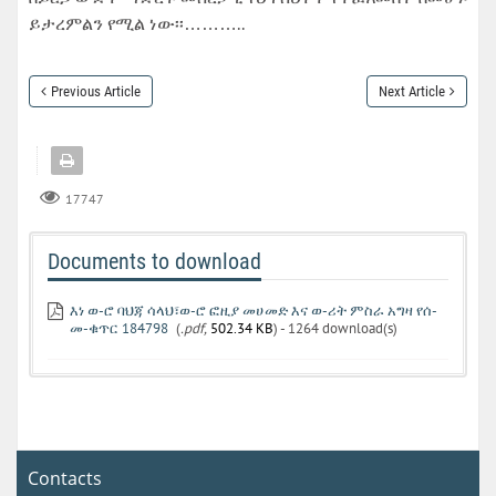
ይታረምልን የሚል ነው፡፡………..
Previous Article
Next Article
17747
Documents to download
እነ ወ-ሮ ባህጃ ሳላህ፣ወ-ሮ ፎዚያ መሀመድ እና ወ-ሪት ምስራ አግዛ የሰ-
መ-ቁጥር 184798
(
.pdf,
502.34 KB
) - 1264 download(s)
Contacts