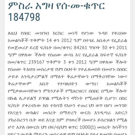
ምስራ አግዛ የሰ-መ-ቁጥር
184798
ለዚህ የሰበር መዝገብ ክርክር መነሻ የሆነው ጉዳይ የቀረበው
አመልካቾች ጥቅምት 14 ቀን 2012 ዓ.ም በተፃፈ አቤቱታ የፌደራል
የመጀመሪያ ደረጃ ፍ/ቤት በመ/ቁጥር 84261 ግንቦት 30 ቀን 2011
ዓ/ም በዋለው ችሎት የሰጠው ውሳኔ እና የፌደራል ከፍተኛ ፍ/ቤት
በመ/ቁጥር 239167 ጥቅምት 3 ቀን 2012 ዓ/ም በዋለው ችሎት
የሰጠው ትእዛዝ መሰረታዊ የህግ ስህተት የተፈጸመበት በመሆኑ በሰበር
ታይቶ እንዲታረምልኝ በማለት ቅሬታቸውን በማቅረባቸው ነው፡፡
ቅሬታቸውም አቤት የተባለበትን ውሣኔ፣ አመልካቾች
የሚቃወሙባቸውን ምክንያቶች የሚዘረዝርና በሰበር ሰሚው ችሎት
በኩል ሊታይልኝ ይገባል የሚሉትን ዳኝነት የሚጠይቅ ሲሆን፣ በስር
ፍ/ቤት ያቀረብነው ክስ ተከሳሽ የአሁን ተጠሪ ህገ ወጥ በሆነ መንገድ
የእናቷን ውክልና መሰረት በማድረግ ውርስ እንዲጣራ አድርጋ
ያከራከረንን ቤት ወደ እናቷ ስም ያዛወረች በመሆኑ ይሰረዝልን የሚል
ሆኖ እያለ በውርስ ህግ በፍ/ብ/ህግ ቁጥር 1000(1) መሰረት ክሳችንን
በይርጋ ውድቅ ማድረጉ መሰረታዊ የህግ ስህተት የተፈጸመበት በመሆኑ