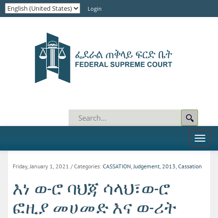
Login
Toggl
naviga
Friday, January 1, 2021
/ Categories:
CASSATION
,
Judgement
,
2013
,
Cassation
እነ ወ-ሮ ባህጃ ሳላህ፣ወ-ሮ
ፎዚያ መሀመድ እና ወ-ሪት