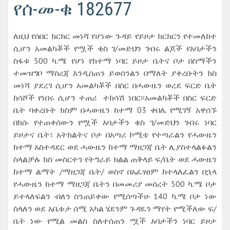
የሰ-መ-ቁ 182677
ለዚህ የሰበር ክርክር መነሻ የሆነው ጉዳይ የይዞታ ክርክርን የተመለከተ
ሲሆን አመልካቾች የሟች ቄስ ገ/መድህን ገብሩ ልጆች የአባታችን
ስፋቱ 500 ካ.ሜ የሆነ የከተማ ነባር ይዞታ ቤትና ቦታ በስማችን
ተመዝግቦ ማስረጃ እንዲሰጠን ይወሰንልን በማለት ያቀረቡትን ክስ
መነሻ ያደረገ ሲሆን አመልካቾች በስር በሓውዜን ወረደ ፍርድ ቤት
ከሳሾች የነበሩ ሲሆን ተጠሪ ተከሳሽ ነበር፡፡አመልካቾች በስር ፍርድ
ቤት ባቀረቡት ክስም በሓውዜን ከተማ 03 ቀበሌ የሚገኝ አዋሰኙ
በክሱ የተጠቀሰውን የሟች አባታችን ቄስ ገ/መድህን ገብሩ ነባር
ይዞታና ቤት፣ አትክልትና ቦታ በአጣሪ ኮሚቴ የተጣራልን የሓውዜን
ከተማ አስተዳደር ወደ ሓውዜን ከተማ ማዘጋጃ ቤት ሊያስተላልፉልን
ስላልቻሉ ክስ መስርተን የትግራይ ክልል ጠቅላይ ፍ/ቤት ወደ ሓውዜን
ከተማ ልማት /ማዘጋጃ ቤት/ ወስኖ በአፈፃፀም ከተላለፈልን በኋላ
የሓውዜን ከተማ ማዘጋጃ ቤትን በመመሪያ መሰረት 500 ካ.ሜ ቦታ
ይተላለፍልን ብለን ስንጠይቀው የሚሰጣችሁ 140 ካ.ሜ ቦታ ነው
ስላለን ወደ አቤቱታ ሰሚ አካል ሄደንም ጉዳዪን ማየት የሚችለው ፍ/
ቤት ነው የሚል መልስ ስለተሰጠን ሟች አባታችን ነባር ይዞታ