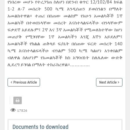
የነበረው መሆኑ የተረጋገጠ ስለሆነ በደንብ ቁጥር 12/102/84 ክፍል
1-2 ለ-7 መሰረት 500 ካ.ሜ እንዲሰጠን ይወሰንልን በማለት
አመልክተዋል፡፡ ተጠሪ በሰጠው መልስም የአሁን አመልካቾች 1ኛ
አመልካች በተወሰነላቸው መሰረት እናስተላልፍላችሁ ብንላቸውም
ፍቃደኛ አይደሉም፤ 2ኛ እና 3ኛ አመልካቾች የሚመለከተቸው ከሆነ
መጠያቅ የሚገባቸው 1ኛ አመልካችን እንጂ እኛን አይደለም፤
አመልካቾች የክልል ጠቅላይ ፍ/ቤት በሰጠው ፍርድ መሰረት 140
ካ.ሜ እናስተላልፍላችሁ ብንልም 500 ካ.ሜ ካልሆነ አንቀበልም
ብለዋል ስለሆነም የአመልካቾች ክስ አግባብነት ስለሌለው ውድቅ
ሊደረግ ይገባል በማለት ተከራክረዋል፡፡………….
Previous Article
Next Article
17826
Documents to download