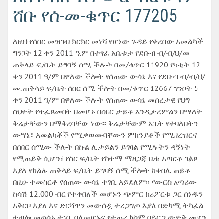
ሸቡ የሰ-መ-ቁጥር 177205
ለዚህ የሰበር መዝገብ ክርክር መነሻ የሆነው ጉዳይ የቀረበው አመልካች
ግንቦት 12 ቀን 2011 ዓ.ም በተፃፈ አቤቱታ የደቡብ ብ/ብ/ህ/መ
ጠቅላይ ፍ/ቤት ይግባኝ ሰሚ ችሎት በመ/ቁጥር 11920 የካቲት 12
ቀን 2011 ዓ/ም በዋለው ችሎት የሰጠው ውሳኔ እና የደቡብ ብ/ብ/ህ/
መ. ጠቅላይ ፍ/ቤት ሰበር ሰሚ ችሎት በመ/ቁጥር 12667 ግንቦት 5
ቀን 2011 ዓ/ም በዋለው ችሎት የሰጠው ውሳኔ መሰረታዊ የህግ
ስህተት የተፈጸመበት በመሆኑ በሰበር ታይቶ እንዲታረምልን በማለት
ቅሬታቸውን በማቅረባቸው ነው፡፡ ቅሬታቸውም አቤት የተባለበትን
ውሣኔ፣ አመልካቾች የሚቃወሙባቸውን ምክንያቶች የሚዘረዝርና
በሰበር ሰሚው ችሎት በኩል ሊታይልን ይገባል የሚሉትን ዳኝነት
የሚጠይቅ ሲሆን፣ የስር ፍ/ቤት የከተማ ማዘጋጃ ቤቱ አጣርቶ ገልጾ
እያለ የክልሉ ጠቅላይ ፍ/ቤት ይግባኝ ሰሚ ችሎት ከቀበሌ ጠይቆ
በዚሁ ተመስርቶ የሰጠው ውሳኔ ተገቢ አይደለም፡፡ የውርስ አጣሪው
ከሳሽ 12,000 ብር የተቀበለች መሆኑን ጭምር ከሪፖርቱ ጋር ሰነዱን
አቅርቦ እያለ እና ድርሻዋን መውሰዷ ተረጋግጦ እያለ በድካሚ ትካፈል
ተብሎ መወሰኑ ተገቢ ባለመሆኑና የተጠሪ ክስም በይርጋ ውድቅ መሆን