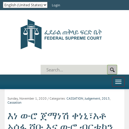
Login
Toggl
naviga
Sunday, November 1, 2020
/ Categories:
CASSATION
,
Judgement
,
2013
,
Cassation
እነ ወ-ሮ ጀማነሽ ቀነኒ፣አቶ
አሰፋ ሸቡ እና ወ-ሮ ብርቱካን