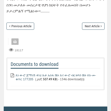
ስገባ መታለፉ መሰረታዊ የህግ ስህተት የተፈጸመበት በመሆኑ
ይታረምልኝ የሚልነው፡፡.........
Previous Article
Next Article
18117
Documents to download
እነ ወ-ሮ ጀማነሽ ቀነኒ፣አቶ አሰፋ ሸቡ እና ወ-ሮ ብርቱካን ሸቡ የሰ-መ-
ቁጥር 177205
(
.pdf,
507.49 KB
) - 1346 download(s)