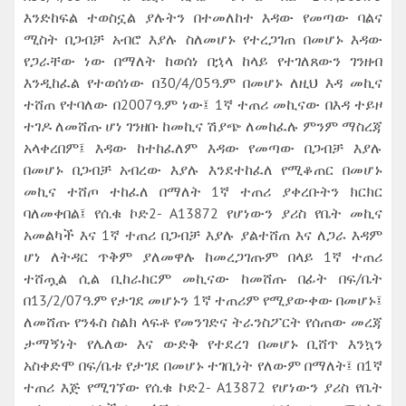
እንድከፍል ተወስኗል ያሉትን በተመለከተ እዳው የመጣው ባልና
ሚስት በጋብቻ አብሮ እያሉ ስለመሆኑ የተረጋገጠ በመሆኑ እዳው
የጋራቸው ነው በማለት ከወሰነ በኋላ ከላይ የተገለጸውን ገንዘብ
እንዲከፈል የተወሰነው በ30/4/05ዓ.ም በመሆኑ ለዚህ እዳ መኪና
ተሸጠ የተባለው በ2007ዓ.ም ነው፤ 1ኛ ተጠሪ መኪናው በእዳ ተይዞ
ተገዶ ለመሸጡ ሆነ ገንዘቡ ከመኪና ሽያጭ ለመከፈሉ ምንም ማስረጃ
አላቀረበም፤ እዳው ከተከፈለም እዳው የመጣው በጋብቻ እያሉ
በመሆኑ በጋብቻ አብረው እያሉ እንደተከፈለ የሚቆጠር በመሆኑ
መኪና ተሸጦ ተከፈለ በማለት 1ኛ ተጠሪ ያቀረቡትን ክርክር
ባለመቀበል፤ የሰ.ቁ ኮድ2- A13872 የሆነውን ያሪስ የቤት መኪና
አመልካች እና 1ኛ ተጠሪ በጋብቻ እያሉ ያልተሸጠ እና ለጋራ እዳም
ሆነ ለትዳር ጥቅም ያለመዋሉ ከመረጋገጡም በላይ 1ኛ ተጠሪ
ተሸጧል ሲል ቢከራከርም መኪናው ከመሸጡ በፊት በፍ/ቤት
በ13/2/07ዓ.ም የታገደ መሆኑን 1ኛ ተጠሪም የሚያውቀው በመሆኑ፤
ለመሸጡ የንፋስ ስልክ ላፍቶ የመንገድና ትራንስፖርት የሰጠው መረጃ
ታማኝነት የሌለው እና ውድቅ የተደረገ በመሆኑ ቢሸጥ እንኳን
አስቀድሞ በፍ/ቤቱ የታገደ በመሆኑ ተገቢነት የለውም በማለት፤ በ1ኛ
ተጠሪ እጅ የሚገኘው የሰ.ቁ ኮድ2- A13872 የሆነውን ያሪስ የቤት