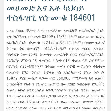
መሀመድ እና አቶ ካህሳይ
ተስፋዝጊ የሰ-መ-ቁ 184601
ጉዳዩ ለሰበር ችሎቱ ሊቀርብ የቻለው አመልካች የፌ/መ/ደ/ፍ/ቤት
ን/ስ/ላ/ምድብ በኮ.መ.ቁ 88409 በ16/2/11ዓ.ም በሰጠው ውሳኔ እና
የፌ/ከ/ፍ/ቤት በኮ.መ.ቁ 222352 በ19/11/11ዓ.ም በሰጠው ብይን/
ትዕዛዝ ቅር በመሰኘት በ11/2/12ዓ.ም በተጻፈ የሰበር አቤቱታ
ስላቀረቡ ነው፡፡የጉዳዩ አመጣጥ አመልካች በስር የፌ/መ/ደ/ፍ/ቤት
የን/ስ/ላ/ ምድብ 4ኛ ፍ/ብሄር ችሎት በ1ኛ ተጠሪ ላይ ጋብቻቸው
በፍ/ቤት በ23/4/07ዓ.ም በተሰጠ ውሳኔ በፍቺ መፍረሱን ተከትሎ
ባቀረቡት የጋራ ንብረት ክፍፍል ክስ አከራካሪውን የሰ.ቁ ኮድ A-
13872 ያሪስ መኪና ዋጋው ብር 550‚000 የሚያወጣ እና ሌሎች
ንብረቶችን የእቁብ ገንዘብን ጨምሮ በመዘርዘር ንብረቶቹ የጋራችን
ስለሆኑ እኩል እንድንካፈል እንዲወሰንልኝ በማለት ዳኝነት ጠይቀው
1ኛ ተጠሪ ባቀረቡት መልስ በጋብቻ ውስጥ እያለን በአዲስ ከተማ ክ/
ከተማ ቀበሌ 13 የቤት ቁጥር 069 በአቶ መሃመድ ይማም ዳኝነት
በአቶ እንድሪስ አለሙ ጸሀፊነት በአቶ ወንድሜነህ አለሙ ይሰበሰብ