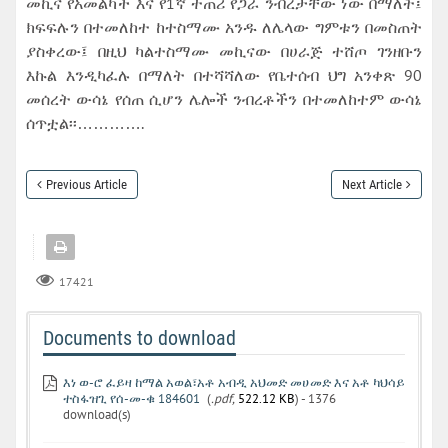
መኪና የአመልካች እና የ1ኛ ተጠሪ የጋራ ንብረታቸው ነው በማለት፤
ክፍፍሉን በተመለከተ ከተስማሙ አንዱ ለሌላው ግምቱን በመስጠት
ያስቀረው፤ በዚህ ካልተስማሙ መኪናው በሀራጅ ተሸጦ ገንዘቡን
እኩል እንዲካፈሉ በማለት በተሻሻለው የቤተሰብ ህግ አንቀጽ 90
መሰረት ውሳኔ የሰጠ ሲሆን ሌሎች ንብረቶችን በተመለከተም ውሳኔ
ሰጥቷል፡፡………….
Previous Article
Next Article
17421
Documents to download
እነ ወ-ሮ ፈይዛ ከማል አወል፣አቶ አብዲ አህመድ መሀመድ እና አቶ ካህሳይ
ተስፋዝጊ የሰ-መ-ቁ 184601
(
.pdf,
522.12 KB
) - 1376
download(s)