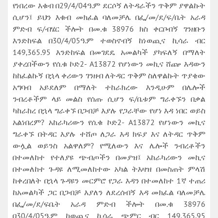
የነበረው እቁብ በ29/4/04ዓ.ም ደርሶኝ ለትዳራችን ጥቅም ያዋልኩት
ሲሆን፤ ይህን እቁብ መክፈል ባለመቻሌ በፌ/መ/ደ/ፍ/ቤት አራዳ
ምድብ ፍ/ብሄር ችሎት በመ.ቁ 38976 ክስ ቀርቦብኝ ገንዘቡን
እንድከፍል በ30/4/05ዓ.ም ተወስኖብኝ ከነወጪና ኪሳራ ብር
149‚365.95 እንድከፍል በመገደዴ አመልካች ያካፍለኝ በማለት
ያቀረበችውን የሰ.ቁ ኮድ2- A13872 የሆነውን መኪና ሸጬ እዳውን
ከከፈልኩኝ በኋላ ቀሪውን ገንዘብ ለትዳር ጥቅም ስለዋልኩት ጥያቄው
አግባብ አይደለም በማለት ተከራክረው እንዲሁም በሌሎች
ንብረቶችም ላይ መልስ የሰጡ ሲሆን ፍ/ቤቱም ግራቀኙን በቃል
ካከራከረ በኋላ ግራቀኙ በጋብቻ እያሉ የጋራቸው የሆነ እዳ ነበር ወይስ
አልነበረም? አከራካሪውን የሰ.ቁ ኮድ2- A13872 የሆነውን መኪና
ግራቀኙ በትዳር እያሉ ተሸጦ ለጋራ እዳ ክፍያ እና ለትዳር ጥቅም
ውሏል ወይንስ አልዋለም? የሚለውን እና ሌሎች ንብረቶችን
በተመለከተ የተለያዩ ጭብጦችን በመያዝ፤ አከራካሪውን መኪና
በተመለከተ ጉዳዩ ለሚመለከተው አካል ትእዛዝ በመስጠት ምላሽ
ከቀረበለት በኋላ ጉዳዩን መርምሮ የጋራ እዳን በተመለከተ 1ኛ ተጠሪ
ከአመልካች ጋር በጋብቻ እያለን ለደረሰብኝ እዳ መክፈል ባለመቻሌ
በፌ/መ/ደ/ፍቤት አራዳ ምድብ ችሎት በመ.ቁ 38976
በ30/4/05ዓ.ም ከወጪና ኪሳራ ጭምር ብር 149‚365.95