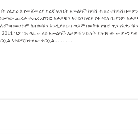
በት የፌደራል የመጀመሪያ ደረጃ ፍ/ቤት አመልካች ከሳሽ ተጠሪ ተከሳሽ በመሆን ተ
ባወጣው ጨረታ ተጠሪ አሸንፎ እቃዎቹን አቅርቦ ክፍያ የተቀበለ ቢሆንም እቃዎ
ሉም፡፡በመሆኑም ኬብሎቹን እንዲያቀርብ ወይም በወቅቱ የገበያ ዋጋ የእቃዎቹን
ን 2011 ዓ.ም በተፃፈ መልስ አመልካች እቃዎቹ ጉድለት ያለባቸው መሆኑን ካወ
 አቅርቧል እንደሚከተለው ቀርቧል…………