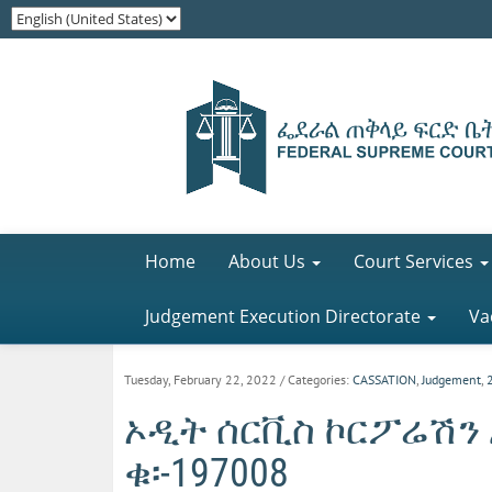
Home
About Us
Court Services
Judgement Execution Directorate
Va
Tuesday, February 22, 2022
/ Categories:
CASSATION
,
Judgement
,
ኦዲት ሰርቪስ ኮርፖሬሽን 
ቁ፡-197008