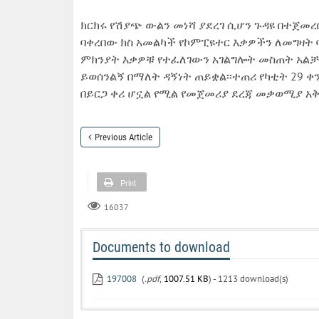
ክርክሩ የሽያጭ ውልን መነሻ ያደረገ ሲሆን ጉዳዩ በተጀመረ
ባቀረበው ክስ አመልካች የኮምፒዩተር እቃዎችን ለመግዛት 
ምክንያት እቃዎቹ የተፈለገውን አገልግሎት መስጠት አልቻ
ይወሰንልኝ በማለት ዳኝነት ጠይቋል፡፡ተጠሪ የካቲት 29 ቀ
በይርጋ ቀሪ ሆኗል የሚል የመጀመሪያ ደረጃ መቃወሚያ
Previous Article
Print
16037
Documents to download
197008
(
.pdf,
1007.51 KB
) - 1213 download(s)