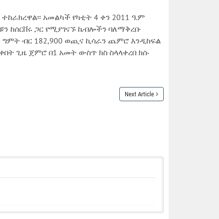
ከራክረዋል፡፡ አመልካች የካቲት 4 ቀን 2011 ዓ.ም
ቹን ከሰርቨሩ ጋር የሚያገናኙ ኬብሎችን ባለማቅረቡ
 ግምት ብር 182,900 ወጪና ኪሳራን ጨምሮ እንዲከፍል
ቀበት ጊዜ ጀምሮ በ1 አመት ውስጥ ክስ ስላላቀረበ ክሱ
Next Article