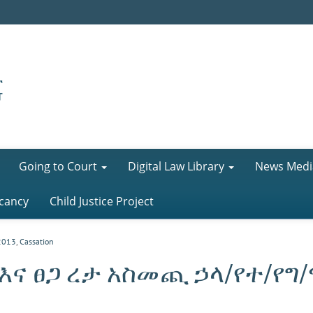
Going to Court
Digital Law Library
News Medi
cancy
Child Justice Project
2013
,
Cassation
እና ፀጋ ረታ አስመጪ ኃላ/የተ/የግ/