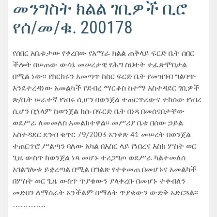
መንግስት ክልል ገቢዎች ቢሮ
የሰ/መ/ቁ. 200178
የሰበር አቤቱታው የቀረበው የአማራ ክልል ጠቅላይ ፍርድ ቤት ሰበር
ችሎት በሠጠው ውሳኔ መሠረታዊ የሕግ ስህተት ተፈጽሞበታል
በሚል ነው፡፡ የክርክሩን አመጣጥ ከስር ፍርድ ቤት የመዝገብ ግልባጭ
እንደተረዳነው አመልካች የደብረ ማርቆስ ከተማ አስተዳደር ገቢዎች
ጽ/ቤት ሠራተኛ የነበሩ ሲሆን በወንጀል ተጠርጥረውና ተከሰው የነበረ
ሲሆን በኋላም ከወንጀል ክሱ በፍርድ ቤት በነጻ በመሰናበታቸው
ወደሥራ ለመመለስ አመልክተዋል፡፡ መሥሪያ ቤቱ በሰው ኃይል
አስተዳደር ደንብ ቁጥር 79/2003 አንቀጽ 41 መሠረት በወንጀል
ተጠርጥሮ ሥልጣን ባለው አካል በእስር ላይ የነበረና እስከ ሦስት ወር
ጊዜ ውስጥ ከወንጀል ነጻ መሆኑ ተረጋግጦ ወደሥራ ካልተመለሰ
አገልግሎቱ ይቋረጣል በሚል በግልጽ የተቀመጠ በመሆኑና አመልካች
በሦስት ወር ጊዜ ውስጥ ጥያቄውን ያላቀረቡ በመሆኑ ተቀብለን
መድበን ለማሰራት አንችልም በማለት ጥያቄውን ውድቅ አድርጓል፡፡
………….