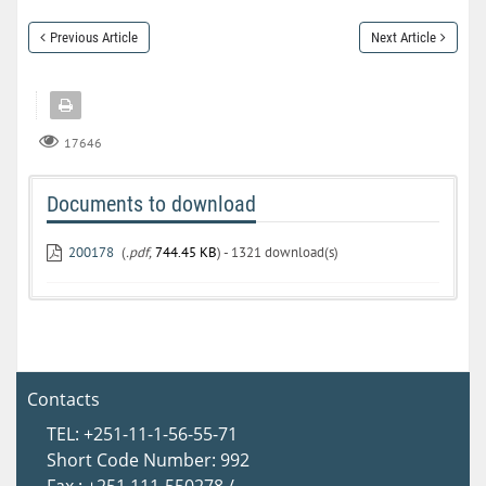
Previous Article
Next Article
17646
Documents to download
200178
(
.pdf,
744.45 KB
) - 1321 download(s)
Contacts
TEL: +251-11-1-56-55-71
Short Code Number: 992
Fax : +251 111-550278 /