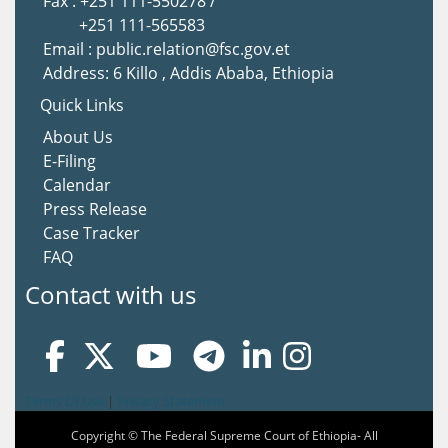
Fax : +251 111-550278 /
+251 111-565583
Email : public.relation@fsc.gov.et
Address: 6 Killo , Addis Ababa, Ethiopia
Quick Links
About Us
E-Filing
Calendar
Press Release
Case Tracker
FAQ
Contact with us
Terms Of Use
|
Privacy Statement
Copyright © The Federal Supreme Court of Ethiopia- All