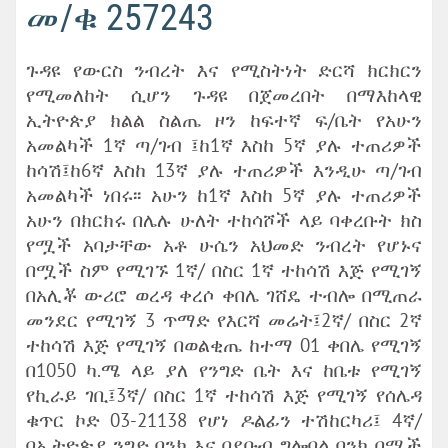
መ/ቁ 257243
ጉዳዩ የውርስ ንብረት እና የሚስትነት ድርሻ ክርክርን
የሚመለከት ሲሆን ጉዳዩ በጀመረበት በማእከላዊ
ኢትዮጵያ ክልል ስልጤ ዞን ከፍተኛ ፍ/ቤት የአሁን
አመልካች 1ኛ ጣ/ገብ ፤ከ1ኛ እስከ 5ኛ ያሉ ተጠሪዎች
ከሳሽ፤ከ6ኛ እስከ 13ኛ ያሉ ተጠሪዎች እንዲሁ ጣ/ገብ
አመልካች ነበሩ፡፡ አሁን ከ1ኛ እስከ 5ኛ ያሉ ተጠሪዎች
አሁን በክርክሩ በሌሉ ሁለት ተከሳሾች ላይ ባቀረቡት ክስ
የሟች አባታቸው አቶ ሁሴን አህመድ ንብረት የሆኑና
በሟች ስም የሚገኙ 1ኛ/ በስር 1ኛ ተከሳሽ እጅ የሚገኝ
በአሊቾ ውሪሮ ወረዳ ቀረሶ ቀበሌ ገሸዴ ተብሎ በሚጠራ
መንደር የሚገኝ 3 ጥማድ የእርሻ መሬት፤2ኛ/ በስር 2ኛ
ተከሳሽ እጅ የሚገኝ በወልቂጤ ከተማ 01 ቀበሌ የሚገኝ
በ1050 ካ.ሜ ላይ ያለ የንግድ ቤት እና ከቤቱ የሚገኝ
የኪራይ ገቢ፤3ኛ/ በስር 1ኛ ተከሳሽ እጅ የሚገኝ የሰሌዳ
ቁጥር ኮድ 03-21138 የሆነ ዶልፊን ተሽከርካሪ፤ 4ኛ/
በኢትዮጵያ ንግድ ባንክ እና በደቡብ ግሎባል ባንክ በሟች