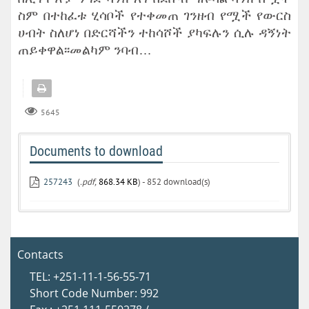
ስም በተከፈቱ ሂሳቦች የተቀመጠ ገንዘብ የሟች የውርስ
ሀብት ስለሆነ በድርሻችን ተከሳሾች ያካፍሉን ሲሉ ዳኝነት
ጠይቀዋል፡፡መልካም ንባብ…
5645
Documents to download
257243
(
.pdf,
868.34 KB
) - 852 download(s)
Contacts
TEL: +251-11-1-56-55-71
Short Code Number: 992