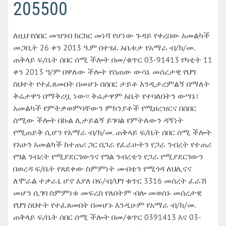
205500
ለዚህ የሰበር መዝገብ ክርክር መነሻ የሆነው ጉዳይ የቀረበው አመልካች
መጋቢት 26 ቀን 2013 ዓ.ም በተፃፈ አቤቱታ የአማራ ብ/ክ/መ.
ጠቅላይ ፍ/ቤት ሰበር ሰሚ ችሎት በመ/ቁጥር 03-91413 የካቲት 11
ቀን 2013 ዓ/ም በዋለው ችሎት የሰጠው ውሳኔ መሰረታዊ የህግ
ስህተት የተፈጸመበት በመሆኑ በሰበር ታይቶ እንዲታረምልኝ በማለት
ቅሬታዋን በማቅረቧ ነው፡፡ ቅሬታዋም አቤት የተባለበትን ውሣኔ፣
አመልካች የምትቃወምባቸውን ምክንያቶች የሚዘረዝርና በሰበር
ሰሚው ችሎት በኩል ሊታይልኝ ይገባል የምትለውን ዳኝነት
የሚጠይቅ ሲሆን የአማራ ብ/ክ/መ. ጠቅላይ ፍ/ቤት ሰበር ሰሚ ችሎት
የአሁን አመልካች ከተጠሪ ጋር በጋራ የፈራሁትን የጋራ ንብረት የተጠሪ
የግል ንብረት የሚያደርገውንና የግል ንብረቴን የጋራ የሚያደርገውን
በወረዳ ፍ/ቤት የጸደቀው ስምምነት መብቴን የሚጎዳ ለህሊናና
ለሞራል ተቃራኒ ሆኖ እያለ በፍ/ብ/ህግ ቁጥር 3316 መሰረት ፈራሽ
መሆን ሲገባ ስምምነቱ መፍረስ የለበትም ብሎ መወሰኑ መሰረታዊ
የህግ ስህተት የተፈጸመበት በመሆኑ እንዲሁም የአማራ ብ/ክ/መ.
ጠቅላይ ፍ/ቤት ሰበር ሰሚ ችሎት በመ/ቁጥር 0391413 እና 03-