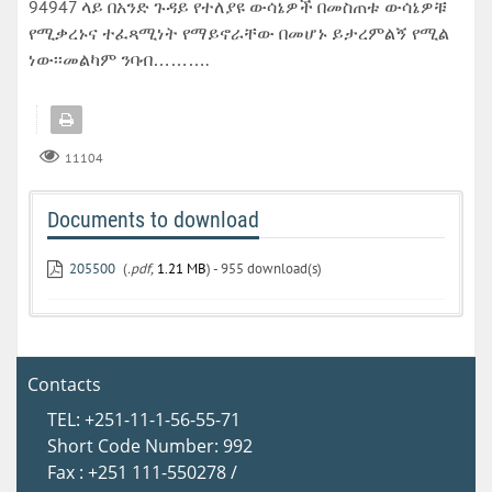
94947 ላይ በአንድ ጉዳይ የተለያዩ ውሳኔዎች በመስጠቱ ውሳኔዎቹ
የሚቃረኑና ተፈጻሚነት የማይኖራቸው በመሆኑ ይታረምልኝ የሚል
ነው፡፡መልካም ንባብ……….
11104
Documents to download
205500
(
.pdf,
1.21 MB
) - 955 download(s)
Contacts
TEL: +251-11-1-56-55-71
Short Code Number: 992
Fax : +251 111-550278 /