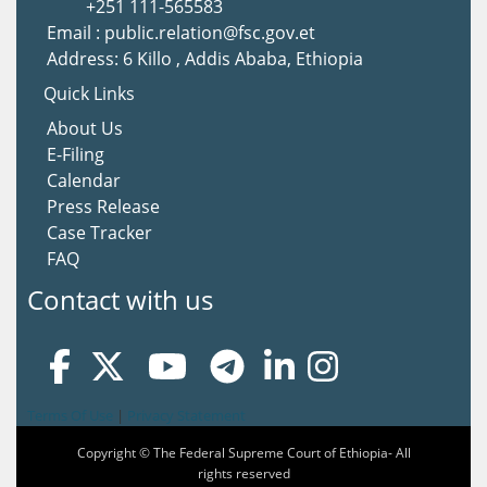
+251 111-565583
Email : public.relation@fsc.gov.et
Address: 6 Killo , Addis Ababa, Ethiopia
Quick Links
About Us
E-Filing
Calendar
Press Release
Case Tracker
FAQ
Contact with us
Terms Of Use
|
Privacy Statement
Copyright © The Federal Supreme Court of Ethiopia- All
rights reserved