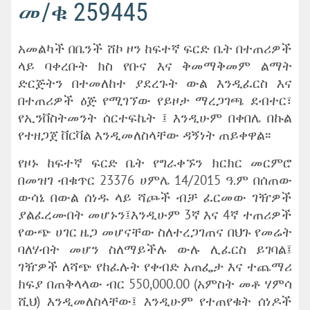
መ/ቁ 259445
አመልካች በቤንች ሸኮ ዞን ከፍተኛ ፍርድ ቤት በተጠሪዎች
ላይ ባቀረቡት ክስ የቡና እና ቅመማቅመም ልማት
ድርጅትን በተመለከተ ያደረጉት ውል እንዲፈርስ እና
በተጠሪዎች ዕጅ የሚገኘው የይዞታ ማረጋገጫ ደብተር፣
የኢንቨስትመንት ሰርተፍኬት ፤ እንዲሁም በቀበሌ በኩል
የተዘጋጀ ቨርቫል እንዲመለስላቸው ዳኝነት ጠይቀዋል፡፡
የዞኑ ከፍተኛ ፍርድ ቤት የግራቀኙን ክርክር መርምሮ
በመዝገ ብቁጥር 23376 ሀምሌ 14/2015 ዓ.ም በሰጠው
ውሳኔ በውል ሰነዱ ላይ ሻጮች ብቻ ፈርመው ገዥዎች
ያልፈረሙበት መሆኑን፤እንዲሁም 3ኛ እና 4ኛ ተጠሪዎች
የውጭ ሀገር ዜጋ መሆናቸው ስለተረጋገጠና በህጉ የመሬት
ባለሃብት መሆን ስለማይችሉ ውሉ ሊፈርስ ይገባል፤
ገዥዎች ለሻጭ የከፈሉት የቀብድ አጠፌታ እና ተጨማሪ
ክፍያ በጠቅላላው ብር 550,000.00 (አምስት መቶ ሃምሳ
ሺህ) እንዲመለስላቸው፤ እንዲሁም የተጠየቁት ሰነዶች