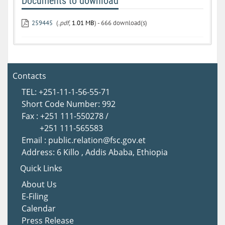
Documents to download
259445
(
.pdf,
1.01 MB
) - 666 download(s)
Contacts
TEL: +251-11-1-56-55-71
Short Code Number: 992
Fax : +251 111-550278 /
+251 111-565583
Email : public.relation@fsc.gov.et
Address: 6 Killo , Addis Ababa, Ethiopia
Quick Links
About Us
E-Filing
Calendar
Press Release