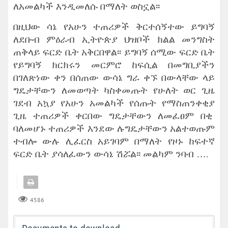
ለአመልካች እንዲመለሱ በማለት ወስኗል፡፡
በዚህው ሳኔ የአሁን ተጠሪዎች ቅርተሰኝተው ይግባኝ
ለደቡብ ምዕራብ ኢትዮጵያ ህዝቦች ክልል መንግስት
ጠቅላይ ፍርድ ቤት አቅርበዋል፡፡ ይግባኝ ሰሚው ፍርድ ቤት
የይግባኝ ክርክሩን መርምሮ ከፍሲል በመግቢያችን
በገለጽነው ቀን በሰጠው ውሳኔ ግራ ቀኙ በውላቸው ላይ
ግዴታቸውን ለመወጣት ካስቀመጡት የሁለት ወር ጊዜ
ገደብ አኳያ የአሁን አመልካች የሰጡት የማስጠንቀቂያ
ጊዜ ተጠሪዎች ቀርበው ግዴታቸውን ለመፈፀም በቂ
ባለመሆኑ ተጠሪዎች እንደው ሉግዴታቸውን አልተወጡም
ተብሎ ውሉ ሊፈርስ አይገባም በማለት የዞኑ ከፍተኛ
ፍርድ ቤት ያሳለፈውን ውሳኔ ሽሯል፡፡ መልካም ንባብ ….
4586