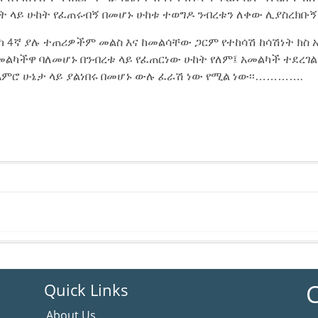
ት ላይ ሁከት የፈጠሩብኝ በመሆኑ ሁከቱ ተወግዶ ንብረቱን ለቀው ሊያስረክቡኝ 
ስከ 4ኛ ያሉ ተጠሪዎችም መልስ እና ከመልሳቸው ጋርም የተከሳሽ ከሳሽነት ክስ 
የአመልካችዋ ባለመሆኑ በንብረቱ ላይ የፈጠርነው ሁከት የለም፤ አመልካች ተደ
አእምሮ ሁኔታ ላይ ያልነበሩ በመሆኑ ውሉ ፈራሽ ነው የሚል ነው፡፡………….
C
Quick Links
About Us