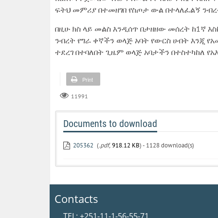
ፍትህ መምሪያ በተመዘገበ የስጦታ ውል በተላለፈልኝ ንብረ
በዚሁ ክስ ላይ መልስ እንዲሰጥ በታዘዘው መሰረት ከ1ኛ እ
ንብረት የግራ ቀኛችን ወላጅ አባት የውርስ ሀብት እንጂ 
ተደረገ በተባለበት ጊዜም ወላጅ አባታችን በተስተካከለ የ
Print
11991
Documents to download
205362
(
.pdf,
918.12 KB
) - 1128 download(s)
Contacts
TEL: +251-11-1-56-55-71