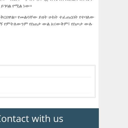
ይገባል የሚል ነው፡፡
አቅርበዋል፡፡ የመልሳቸው ይዘት ሁከት ተፈጠረበት የተባለው
ረገልኝ የምትለውንም የስጠታ ውል አናውቅም፤ የስጦታ ውሉ
ontact with us