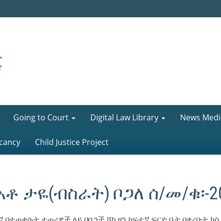
Going to Court
Digital Law Library
News Medi
cancy
Child Justice Project
አቶ ታዬ(ብስራት) ቦጋለ ሰ/መ/ቁ፡-2
ኛ በተጠቀሱት ተጠሪዎች ላይ በቤንች ሸካ ዞን ከፍተኛ ፍርድ ቤት ባቀረቡት ክስ 