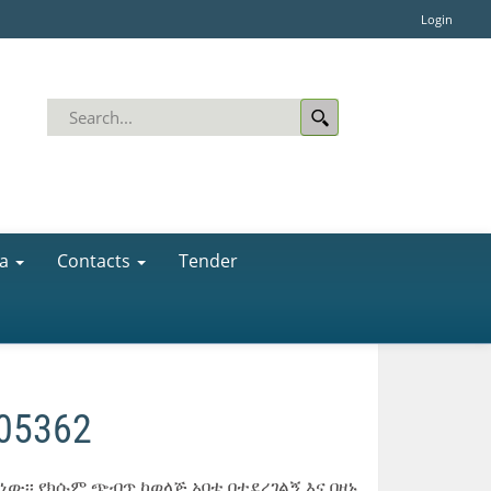
Login
a
Contacts
Tender
05362
ነው፡፡ የክሱም ጭብጥ ከወላጅ አባቴ በተደረገልኝ እና በዞኑ