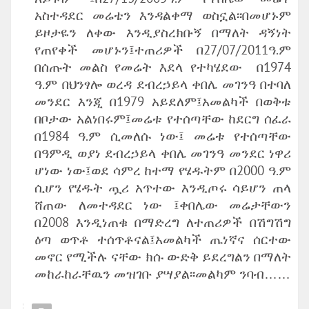
አስተዳደር መሬቴን እንዳልቀማ ወስኗል፡፡በመሆኑም
ይዞታዬን ለቀው እንዲያስረክቡኝ በማለት ዳኝነት
የጠየቀች መሆኑን፤ተጠሪዎች በ27/07/2011ዓ.ም
በሰጡት መልስ የመሬት እደላ የተካሄደው በ1974
ዓ.ም በህንፃሎ ወረዳ ደብረኃይላ ቀበሌ መገንዓ በተባለ
መንደር እንጂ በ1979 አይደለም፤አመልካች በወቅቱ
በቦታው አልነበሩም፤መሬቱ የተሰጣቸው ከደርግ ሰፈራ
በ1984 ዓ.ም ሲመለሱ ነው፤ መሬቱ የተሰጣቸው
በዓምዲ ወያነ ደብረኃይላ ቀበሌ መገንዓ መንደር ነዋሪ
ሆነው ነው፤ወደ ሳምረ ከተማ የሄዱትም በ2000 ዓ.ም
ሲሆን የሄዱት ጧሪ አጥተው እንዲጦሩ ሳይሆን ጠላ
ሸጠው ለመተዳደር ነው ፤ቀበሌው መሬታቸውን
በ2008 እንዲነጠቁ በማድረግ ለተጠሪዎች በሽግሽግ
ዕጣ ወጥቶ ተሰጥቶናል፤አመልካች ጤነኛና ሰርተው
መኖር የሚችሉ ናቸው ክሱ ውድቅ ይደረግልን በማለት
መከራከራቸዉን መዝገቡ ያሣያል፡፡መልካም ንባብ……