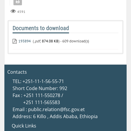
4591
Documents to download
193894
(
.pdf,
874.08 KB
) - 609 download(s)
Contacts
TEL: +251-11-1-56-55-71
Short Code Number: 992
Fax : +251 111-550278 /
+251 111-565583
Email : public.relation@fsc.gov.et
Address: 6 Killo , Addis Ababa, Ethiopia
Quick Links