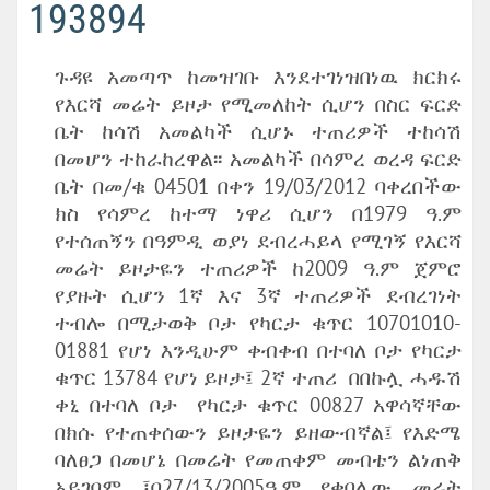
193894
ጉዳዩ አመጣጥ ከመዝገቡ እንደተገነዝበነዉ ክርክሩ
የእርሻ መሬት ይዞታ የሚመለከት ሲሆን በስር ፍርድ
ቤት ከሳሽ አመልካች ሲሆኑ ተጠሪዎች ተከሳሽ
በመሆን ተከራከረዋል፡፡ አመልካች በሳምረ ወረዳ ፍርድ
ቤት በመ/ቁ 04501 በቀን 19/03/2012 ባቀረበችው
ክስ የሳምረ ከተማ ነዋሪ ሲሆን በ1979 ዓ.ም
የተሰጠኝን በዓምዲ ወያነ ደብረሓይላ የሚገኝ የእርሻ
መሬት ይዞታዬን ተጠሪዎች ከ2009 ዓ.ም ጀምሮ
የያዙት ሲሆን 1ኛ እና 3ኛ ተጠሪዎች ደብረገነት
ተብሎ በሚታወቅ ቦታ የካርታ ቁጥር 10701010-
01881 የሆነ እንዲሁም ቀብቀብ በተባለ ቦታ የካርታ
ቁጥር 13784 የሆነ ይዞታ፤ 2ኛ ተጠሪ በበኩሏ ሓዱሽ
ቀኒ በተባለ ቦታ የካርታ ቁጥር 00827 አዋሳኛቸው
በክሱ የተጠቀሰውን ይዞታዬን ይዘውብኛል፤ የእድሜ
ባለፀጋ በመሆኔ በመሬት የመጠቀም መብቴን ልነጠቅ
አይገባም ፤በ27/13/2005ዓ.ም የቀበሌው መሬት