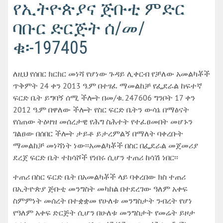
የኢትዮጵያና ጅቡቲ ምድር
ባቡር ድርጅት ሰ/መ/
ቁ፡-197405
ለዚህ የሰበር ክርክር መነሻ የሆነው ጉዳይ ሊቀርብ የቻለው አመልካቾች
ጥቅምት 24 ቀን 2013 ዓ.ም በተፃፈ ማመልከቻ የፌደራል ከፍተኛ
ፍርድ ቤት ይግባኝ ሰሚ ችሎት በመ/ቁ. 247606 ግንቦት 17 ቀን
2012 ዓ.ም በዋለው ችሎት የስር ፍርድ ቤትን ውሳኔ በማፅናት
የሰጠው ትዕዛዝ መሰረታዊ የሕግ ስሕተት የተፈፀመበት መሆኑን
ገልፀው በሰበር ችሎት ታይቶ ይታረምልኝ በማለት ባቀረቡት
ማመልከቻ መነሻነት ነው፡፡አመልካቾች በስር በፌደራል መጀመሪያ
ደረጀ ፍርድ ቤት ተከሳሾች የነበሩ ሲሆን ተጠሪ ከሳሽ ነበር፡፡
ተጠሪ በስር ፍርድ ቤት በአመልካቾች ላይ ባቀረበው ክስ ተጠሪ
በኢትዮጵያ ጅቡቲ መንግስት መካከል በተደረገው ዓለም አቀፍ
ስምምነት መሰረት በተቋቋመ የሁለቱ መንግስታት ንብረት የሆነ
የዓለም አቀፍ ድርጅት ሲሆን በሁለቱ መንግስታት የመሬት ይዞታ