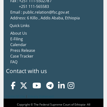
Fax : +251 111-550278 /
+251 111-565583
Email : public.relation@fsc.gov.et
Address: 6 Killo , Addis Ababa, Ethiopia
Quick Links
About Us
E-Filing
Calendar
Press Release
Case Tracker
FAQ
Contact with us
Terms Of Use
|
Privacy Statement
Copyright © The Federal Supreme Court of Ethiopia- All