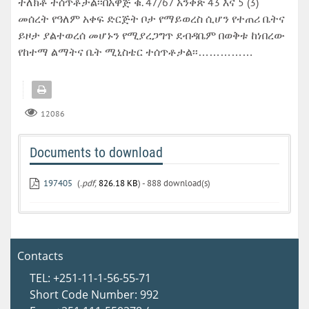
ተለክቶ ተሰጥቶታል፡፡በአዋጅ ቁ. 47/67 አንቀጽ 43 እና 5 (3)
መሰረት የዓለም አቀፍ ድርጅት ቦታ የማይወረስ ሲሆን የተጠሪ ቤትና
ይዞታ ያልተወረሰ መሆኑን የሚያረጋግጥ ደብዳቤም በወቅቱ ከነበረው
የከተማ ልማትና ቤት ሚኒስቴር ተሰጥቶታል፡፡……………
12086
Documents to download
197405
(
.pdf,
826.18 KB
) - 888 download(s)
Contacts
TEL: +251-11-1-56-55-71
Short Code Number: 992