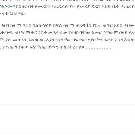
የቁ ነው።
ክርክሩ በተጀመረበት የፌደራሉ የመጀመሪያ ደረጃ ፍርድ ቤት ተጠሪ ከ
 ተከራክረዋል፡፡
ዲስ አበባ ከተማ ንፋስ ስልክ ላፍቶ ክፍለ ከተማ ወረዳ 11 የቤት ቁጥር አደስ
 አቅጣጫ 30 ሣ.ሜትር ገፍተው አጥረው የያዘቡባቸው ከመሆናቸውም በላይ የ
 ያሉ መሆኑን በመዘርዘር እያንዳንዳቸው ገፍተው የያዙትን ይዞታ እንዲለቁ
ቀር የተጠሪን ይዞታ አለማጠራቸውን ተከራክረዋል፡፡………………