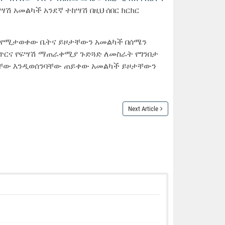
ሣሽ አመልካች አንደኛ ተከሣሽ በዚህ ሰበር ክርክር
 ተበሎ የሚታወቀው ቤትና ይዞታቸውን አመልካች በሰሜን
አጥርና የፍሣሽ ማጠራቀሚያ ጉድጓድ ለመስራት የግንበታ
ላቸው እንዲወሰንባቸው ጠይቀው አመልካች ይዞታቸውን
Next Article