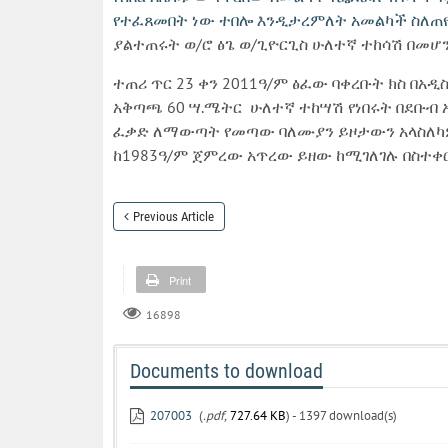
የተፈጸመበት ነው ተበሎ እንዲታረምለት አመልካች ስለጠ
ያልተጠሩት ወ/ሮ ፅጌ ወ/ጊዮርጊስ ሁለተኛ ተከሳሽ በመሆን
ተጠሪ ጥር 23 ቀን 2011ዓ/ም ፅፈው ባቀረቡት ክስ በአ
አቅጣጫ 60 ሣ.ሜትር ሁለተኛ ተከሣሽ የነበሩት በደቡብ
ፈቃድ ለማውጣት የመጣው ባለሙያን ይዞታውን አላስለካም
ከ1983ዓ/ም ጀምረው አጥረው ይዘው ከሚገለገሉ በስተ
Previous Article
Print
16898
Documents to download
207003
(
.pdf,
727.64 KB
) - 1397 download(s)