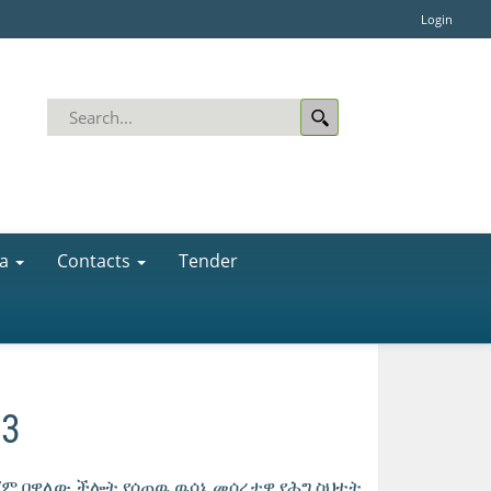
Login
a
Contacts
Tender
3
ዓ/ም በዋለው ችሎት የሰጠዉ ዉሳኔ መሰረታዊ የሕግ ስህተት