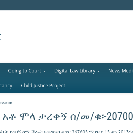
Going to Court
Digital Law Library
News Medi
cancy
Child Justice Project
assation
 አቶ ሞላ ታረቀኝ ሰ/መ/ቁ፡-20700
/ቤት ይግባኝ ሰሚ ችሎት በመዝገብ ቁጥር 267605 ሚያዚያ 15 ቀን 2013